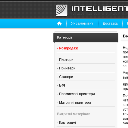
Як замовити?
Доставка
Br
Категорії
Не
·
Розпродаж
по
не
·
Плотери
ко
за
·
Принтери
Уп
·
Сканери
вы
Др
·
БФП
пр
·
Промислові принтери
Пе
че
·
Матричні принтери
за
ус
Витратні матеріали
то
вы
·
Картриджі
эк