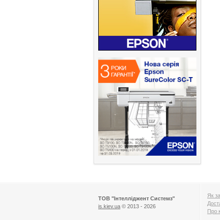
Як з
ТОВ "Інтелліджент Системз"
Дост
is.kiev.ua
© 2013 - 2026
Про 