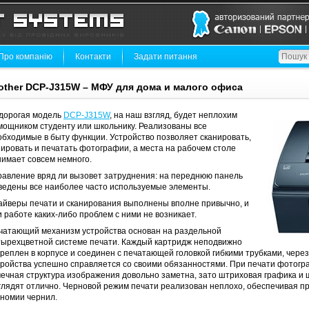
Про компанію
Контакти
Задати питання
other DCP-J315W – МФУ для дома и малого офиса
дорогая модель
DCP-J315W
, на наш взгляд, будет неплохим
мощником студенту или школьнику. Реализованы все
обходимые в быту функции. Устройство позволяет сканировать,
пировать и печатать фотографии, а места на рабочем столе
нимает совсем немного.
равление вряд ли вызовет затруднения: на переднюю панель
ведены все наиболее часто используемые элементы.
айверы печати и сканирования выполнены вполне привычно, и
и работе каких-либо проблем с ними не возникает.
чатающий механизм устройства основан на раздельной
тырехцветной системе печати. Каждый картридж неподвижно
креплен в корпусе и соединен с печатающей головкой гибкими трубками, чере
тройства успешно справляется со своими обязанностями. При печати фотогр
чечная структура изображения довольно заметна, зато штриховая графика и
глядят отлично. Черновой режим печати реализован неплохо, обеспечивая п
ономии чернил.