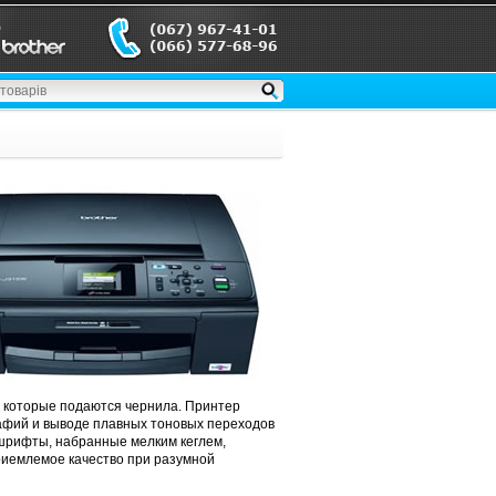
з которые подаются чернила. Принтер
афий и выводе плавных тоновых переходов
 шрифты, набранные мелким кеглем,
риемлемое качество при разумной