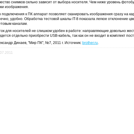
чество снимков сильно зависит от выбора носителя. Чем ниже уровень фотоб
чки изображения.
з подключения к ПК аппарат позволяет сканировать изображения сразу на кар
нечно, удобно. Обработка тестовой шкалы IT-8 показала легкое отклонение ц
етовым каналам.
ток для носителей не слишком удобен в работе: направляющие довольно жес
идется отдельно приобрести USB-кабель, так как он не входит в комплект пост
ксандр Динаев, "Мир ПК", №7, 2011 г. Источник:
brother.ru
.
.07.2011