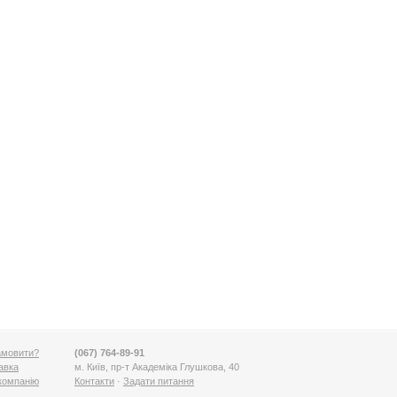
амовити?
(067) 764-89-91
авка
м. Київ, пр-т Академіка Глушкова, 40
компанію
Контакти
·
Задати питання