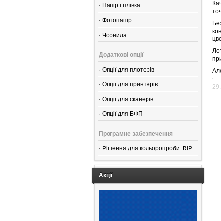
Ка
·
Папір і плівка
то
·
Фотопапір
Бе
ко
·
Чорнила
цв
Ло
Додаткові опції
пр
·
Опції для плотерів
Але
·
Опції для принтерів
29
·
Опції для сканерів
·
Опції для БФП
Програмне забезпечення
·
Рішення для кольоропроби. RIP
Акції