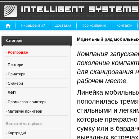
Як замовити?
Доставка
Про компанію
Контакти
Модельный ряд мобильных 
Категорії
Компания запуска
·
Розпродаж
поколение компак
·
Плотери
для сканирования н
·
Принтери
рабочем месте.
·
Сканери
Линейка мобильных
·
БФП
пополнилась трем
·
Промислові принтери
стильными и легки
·
Матричні принтери
которые прекрасно
Витратні матеріали
сумку или в бардач
·
Картриджі
выездных встречах