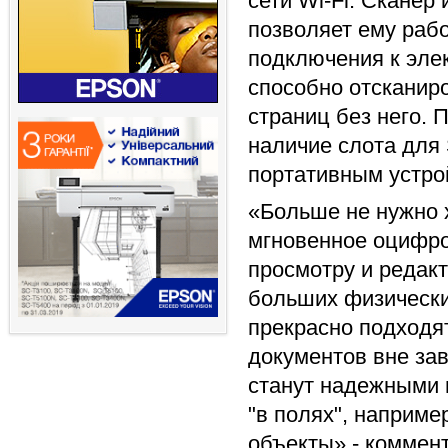
сети Wi-Fi. Сканер
позволяет ему раб
подключения к эле
способно отсканиро
страниц без него. 
наличие слота для
портативным устро
«Больше не нужно 
мгновенное оцифро
просмотру и редак
больших физическ
прекрасно подходя
документов вне за
станут надежными 
"в полях", наприме
объекты» - коммен