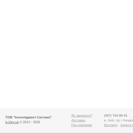
Як замовити?
(067) 764-89-91
ТОВ "Інтелліджент Системз"
Доставка
м. Київ, пр-т Акад
is.kiev.ua
© 2013 - 2026
Про компанію
Контакти
·
Задати 