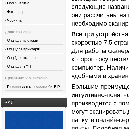
·
Папір і плівка
следующие назван
·
Фотопапір
они рассчитаны на
·
Чорнила
необходимо сканир
Додаткові опції
Все три устройства
·
Опції для плотерів
скоростью 7,5 стра
·
Опції для принтерів
Для работы сканер
которого осуществ
·
Опції для сканерів
компьютер. Наличие
·
Опції для БФП
удобными в хранен
Програмне забезпечення
Большим преимущес
·
Рішення для кольоропроби. RIP
интуитивно-понятно
производится с по
Акції
могут сканировать
папку, в онлайн-с
почты. Подобная а