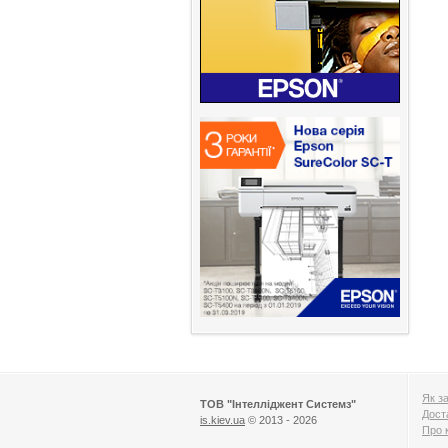
Як з
ТОВ "Інтелліджент Системз"
Дост
is.kiev.ua
© 2013 - 2026
Про 