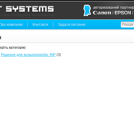
Про компанію
Контакти
Задати питання
I
ріть категорію:
Рішення для кольоропроби. RIP
(3)