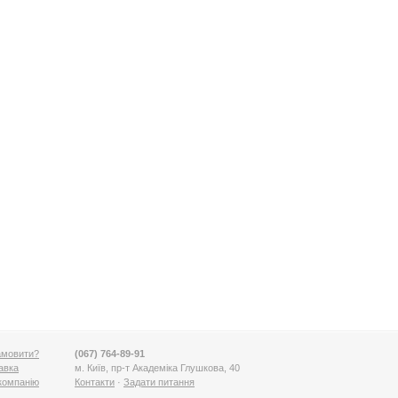
амовити?
(067) 764-89-91
авка
м. Київ, пр-т Академіка Глушкова, 40
компанію
Контакти
·
Задати питання