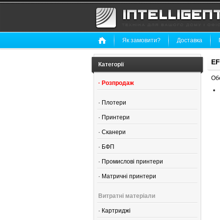
Як замовити?
Доставка
EF
Категорії
Обе
·
Розпродаж
·
Плотери
·
Принтери
·
Сканери
·
БФП
·
Промислові принтери
·
Матричні принтери
Витратні матеріали
·
Картриджі