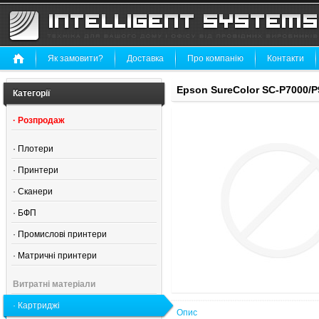
Як замовити?
Доставка
Про компанію
Контакти
Epson SureColor SC-P7000/P
Категорії
·
Розпродаж
·
Плотери
·
Принтери
·
Сканери
·
БФП
·
Промислові принтери
·
Матричні принтери
Витратні матеріали
·
Картриджі
Опис