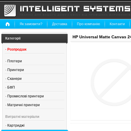
Як замовити?
Доставка
Про компанію
Контакти
HP Universal Matte Canvas 2
Категорії
·
Розпродаж
·
Плотери
·
Принтери
·
Сканери
·
БФП
·
Промислові принтери
·
Матричні принтери
Витратні матеріали
·
Картриджі