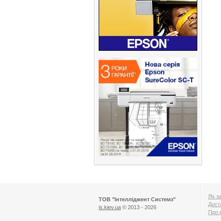
Як з
ТОВ "Інтелліджент Системз"
Дост
is.kiev.ua
© 2013 - 2026
Про 