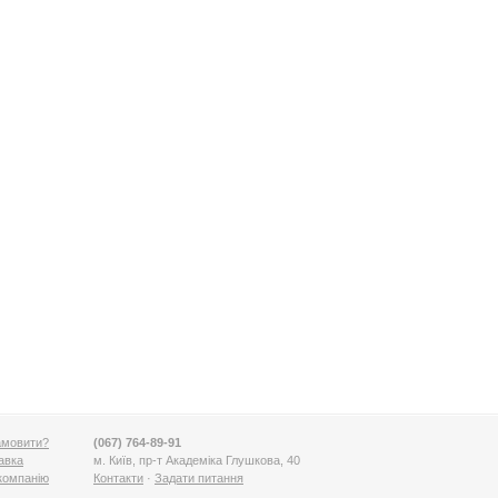
амовити?
(067) 764-89-91
авка
м. Київ, пр-т Академіка Глушкова, 40
компанію
Контакти
·
Задати питання