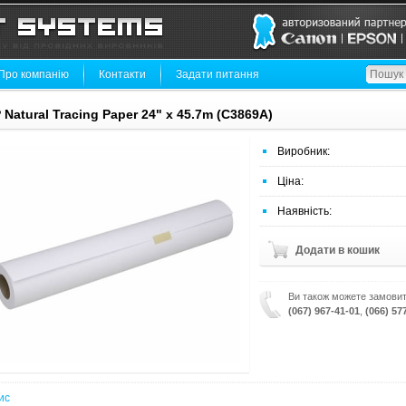
Про компанію
Контакти
Задати питання
 Natural Tracing Paper 24" x 45.7m (C3869A)
Виробник:
Ціна:
Наявність:
Додати в кошик
Ви також можете замовит
(067) 967-41-01
,
(066) 57
ис