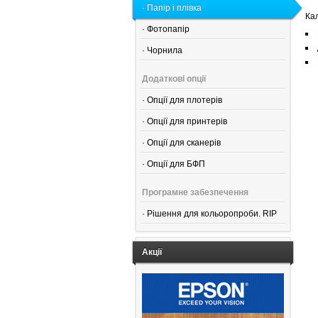
·
Папір і плівка
Кал
·
Фотопапір
·
Чорнила
Додаткові опції
·
Опції для плотерів
·
Опції для принтерів
·
Опції для сканерів
·
Опції для БФП
Програмне забезпечення
·
Рішення для кольоропроби. RIP
Акції