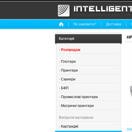
Як замовити?
Доставка
HP
Категорії
·
Розпродаж
·
Плотери
·
Принтери
·
Сканери
·
БФП
·
Промислові принтери
·
Матричні принтери
Витратні матеріали
·
Картриджі
Оп