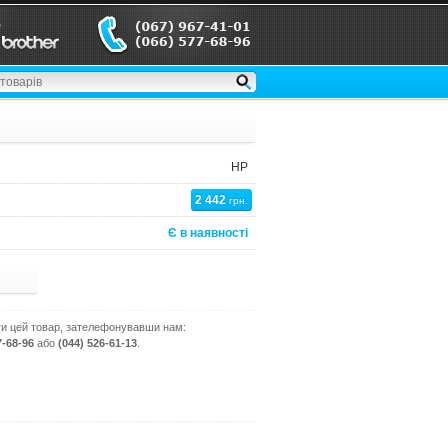
HP
2 442
грн.
Є в наявності
и цей товар, зателефонувавши нам:
7-68-96
або
(044) 526-61-13
.