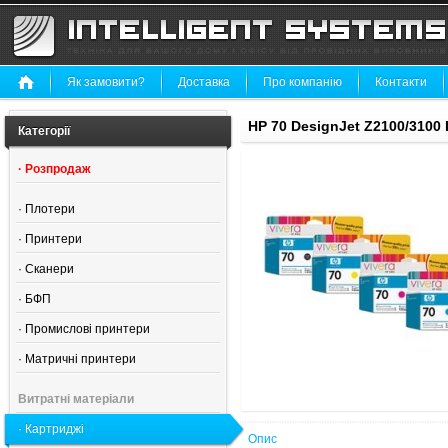
Як замовити?
Доставка
Про компанію
Контакти
HP 70 DesignJet Z2100/3100 
Категорії
·
Розпродаж
·
Плотери
·
Принтери
·
Сканери
·
БФП
·
Промислові принтери
·
Матричні принтери
Витратні матеріали
·
Картриджі
Опис