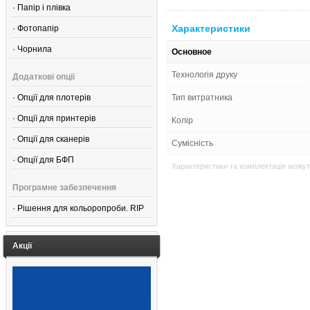
·
Папір і плівка
Характеристики
·
Фотопапір
·
Чорнила
Основное
Технологія друку
Додаткові опції
·
Опції для плотерів
Тип витратника
·
Опції для принтерів
Колір
·
Опції для сканерів
Сумісність
·
Опції для БФП
Характеристики та комплектація можут
Програмне забезпечення
·
Рішення для кольоропроби. RIP
Акції