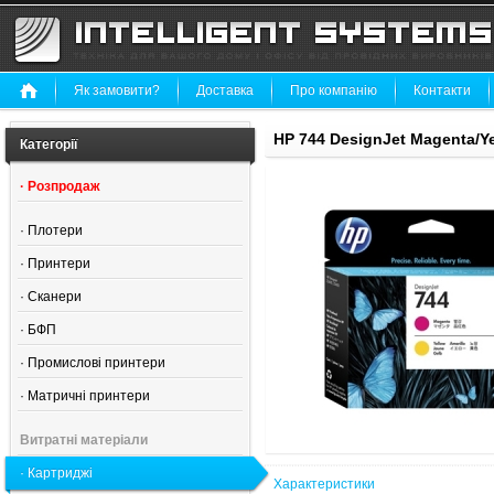
Як замовити?
Доставка
Про компанію
Контакти
HP 744 DesignJet Magenta/Ye
Категорії
·
Розпродаж
·
Плотери
·
Принтери
·
Сканери
·
БФП
·
Промислові принтери
·
Матричні принтери
Витратні матеріали
·
Картриджі
Характеристики