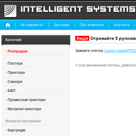
Як замовити?
Доставка
Про компанію
Контакти
Акція
Отримайте 5 рулонів
Категорії
Замовте плотер
Canon imagePROG
·
Розпродаж
·
Плотери
У разі виникнення питань, дзвоніт
·
Принтери
·
Сканери
·
БФП
·
Промислові принтери
·
Матричні принтери
Витратні матеріали
·
Картриджі