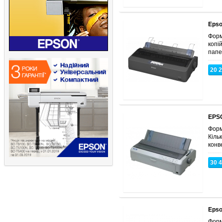
Epso
Форма
копі
папер
20 
EPSO
Форма
Кіль
конве
30 
Epso
Форма