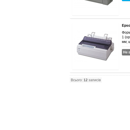
Epso
Форма
1 (о
мм; щ
Не 
Всього:
12
записів