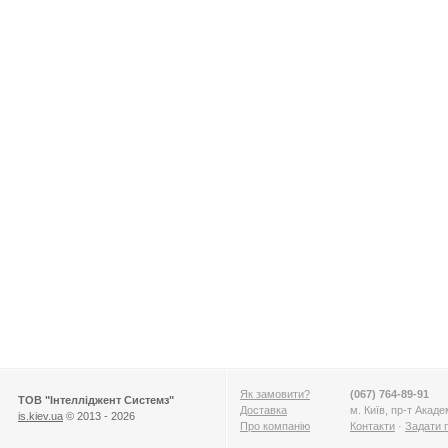
Як замовити?
(067) 764-89-91
ТОВ "Інтелліджент Системз"
Доставка
м. Київ, пр-т Акад
is.kiev.ua
© 2013 - 2026
Про компанію
Контакти
·
Задати 