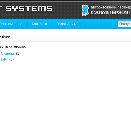
Про компанію
Контакти
Задати питання
other
ріть категорію:
Сканери
(1)
БФП
(3)