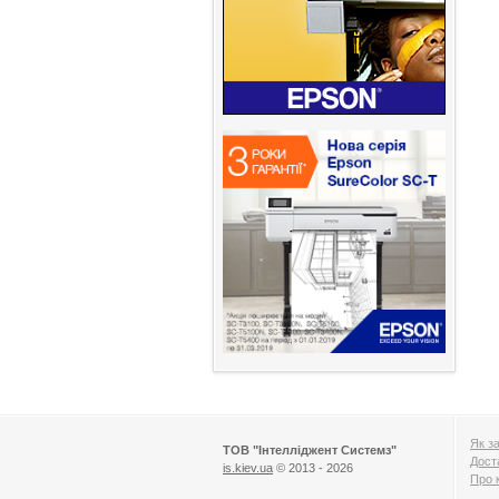
Як з
ТОВ "Інтелліджент Системз"
Дост
is.kiev.ua
© 2013 - 2026
Про 