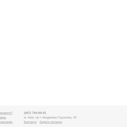
амовити?
(067) 764-89-91
авка
м. Київ, пр-т Академіка Глушкова, 40
компанію
Контакти
·
Задати питання