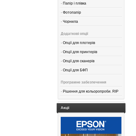
·
Папір і плівка
·
Фотопапір
·
Чорнила
Додаткові опції
·
Опції для плотерів
·
Опції для принтерів
·
Опції для сканерів
·
Опції для БФП
Програмне забезпечення
·
Рішення для кольоропроби. RIP
Акції