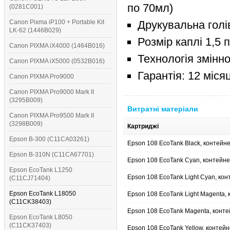
по 70мл)
(0281C001)
Canon Pixma iP100 + Portable Kit
Друкувальна голі
LK-62 (1446B029)
Розмір каплі 1,5 
Canon PIXMA iX4000 (1464B016)
Технологія змінн
Canon PIXMA iX5000 (0532B016)
Гарантія: 12 міся
Canon PIXMA Pro9000
Canon PIXMA Pro9000 Mark II
(3295B009)
Витратні матеріали
Canon PIXMA Pro9500 Mark II
(3298B009)
Картриджі
Epson B-300 (C11CA03261)
Epson 108 EcoTank Black, контейн
Epson B-310N (C11CA67701)
Epson 108 EcoTank Cyan, контейне
Epson EcoTank L1250
Epson 108 EcoTank Light Cyan, ко
(C11CJ71404)
Epson EcoTank L18050
Epson 108 EcoTank Light Magenta,
(C11CK38403)
Epson 108 EcoTank Magenta, конте
Epson EcoTank L8050
(C11CK37403)
Epson 108 EcoTank Yellow, контей