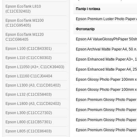
Epson EcoTank L810
Папір і плівка
(C11CE32402)
Epson Premium Luster Photo Paper 
Epson EcoTank M1100
(C11CG95405)
Фотопапір
Epson EcoTank M1120
Epson A4 ValueGlossyPhPaper 50sh
C11CG96405
Epson L100 (C11CB43301)
Epson Archival Matte Paper A4, 50 
Epson L110 (C11CC60302)
Epson Enhanced Matte Paper A3+, 
Epson L11050 (A3+, C11CK39403)
Epson Enhanced Matte Paper A4, 2
Epson L11160 C11CJ04404
Epson Glossy Photo Paper 100mm x
Epson L1300 (A3, C11CD81402)
Epson Glossy Photo Paper 100mm x
Epson L132 (C11CE58403)
Epson Premium Glossy Photo Pape
Epson L1800 (A3, C11CD82402)
Epson Premium Glossy Photo Pape
Epson L300 (C11CC27302)
Epson Premium Glossy Photo Paper 
Epson L800 (C11CB57301)
Epson Premium Glossy Photo Paper 
Epson L805 (C11CE86403)