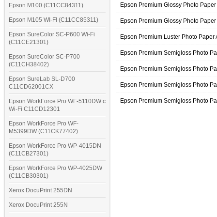
Epson Premium Glossy Photo Paper 
Epson M100 (C11CC84311)
Epson M105 WI-FI (C11CC85311)
Epson Premium Glossy Photo Paper 
Epson SureColor SC-P600 Wi-Fi
Epson Premium Luster Photo Paper 
(C11CE21301)
Epson Premium Semigloss Photo P
Epson SureColor SC-P700
(C11CH38402)
Epson Premium Semigloss Photo Pa
Epson SureLab SL-D700
Epson Premium Semigloss Photo Pa
C11CD62001CX
Epson Premium Semigloss Photo Pa
Epson WorkForce Pro WF-5110DW с
Wi-Fi C11CD12301
Epson WorkForce Pro WF-
M5399DW (C11CK77402)
Epson WorkForce Pro WP-4015DN
(C11CB27301)
Epson WorkForce Pro WP-4025DW
(C11CB30301)
Xerox DocuPrint 255DN
Xerox DocuPrint 255N