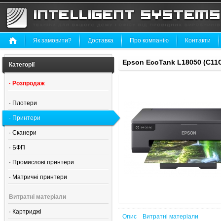
Як замовити?
Доставка
Про компанію
Контакти
Epson EcoTank L18050 (C11
Категорії
·
Розпродаж
·
Плотери
·
Принтери
·
Сканери
·
БФП
·
Промислові принтери
·
Матричні принтери
Витратні матеріали
·
Картриджі
Опис
Витратні матеріали