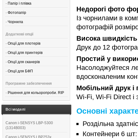
·
Папір і плівка
Недорогі фото фор
·
Фотопапір
Із чорнилами в ком
·
Чорнила
фотографій розміро
Додаткові опції
Висока швидкість 
·
Опції для плотерів
Друк до 12 фотогра
·
Опції для принтерів
Простий у викори
·
Опції для сканерів
Насолоджуйтеся ле
·
Опції для БФП
вдосконаленим кон
Програмне забезпечення
Мобільний друк і 
·
Рішення для кольоропроби. RIP
Wi-Fi, Wi-Fi Direct 
Основні характ
Всі моделі
Роздільна здатніс
Canon i-SENSYS LBP-5300
(1314B003)
Контейнери 6 шт: 
Canon i-SENSYS LBP253x