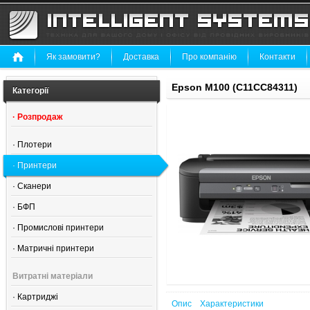
Як замовити?
Доставка
Про компанію
Контакти
Epson M100 (C11CC84311)
Категорії
·
Розпродаж
·
Плотери
·
Принтери
·
Сканери
·
БФП
·
Промислові принтери
·
Матричні принтери
Витратні матеріали
·
Картриджі
Опис
Характеристики