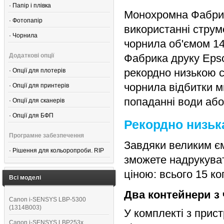
·
Папір і плівка
Монохромна Фабри
·
Фотопапір
використанні стру
·
Чорнила
чорнила об'ємом 140
Додаткові опції
Фабрика друку Eps
рекордно низькою с
·
Опції для плотерів
чорнила відбитки м
·
Опції для принтерів
попаданні води або
·
Опції для сканерів
·
Опції для БФП
Рекордно низька
Програмне забезпечення
Завдяки великим єм
·
Рішення для кольоропроби. RIP
зможете надрукуват
ціною: всього 15 ко
Всі моделі
Два контейнери з 
Canon i-SENSYS LBP-5300
(1314B003)
У комплекті з прис
Canon i-SENSYS LBP253x