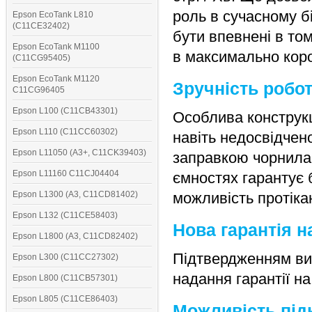
роль в сучасному б
Epson EcoTank L810
(C11CE32402)
бути впевнені в том
Epson EcoTank M1100
в максимально коро
(C11CG95405)
Epson EcoTank M1120
Зручність робо
C11CG96405
Epson L100 (C11CB43301)
Особлива конструкц
Epson L110 (C11CC60302)
навіть недосвідчен
Epson L11050 (A3+, C11CK39403)
заправкою чорнила
Epson L11160 C11CJ04404
ємностях гарантує 
Epson L1300 (A3, C11CD81402)
можливість протіка
Epson L132 (C11CE58403)
Нова гарантія 
Epson L1800 (A3, C11CD82402)
Підтвердженням вис
Epson L300 (C11CC27302)
надання гарантії на 
Epson L800 (C11CB57301)
Epson L805 (C11CE86403)
Можливість під