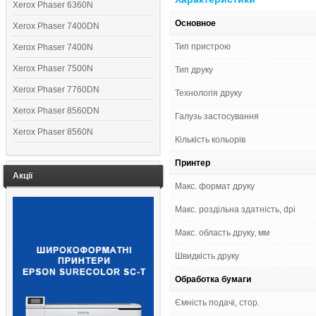
Xerox Phaser 6360N
Основное
Xerox Phaser 7400DN
Тип пристрою
Xerox Phaser 7400N
Xerox Phaser 7500N
Тип друку
Xerox Phaser 7760DN
Технологія друку
Xerox Phaser 8560DN
Галузь застосування
Xerox Phaser 8560N
Кількість кольорів
Принтер
Акції
Макс. формат друку
Макс. роздільна здатність, dpi
Макс. область друку, мм
Швидкість друку
Обработка бумаги
Ємність подачі, стор.