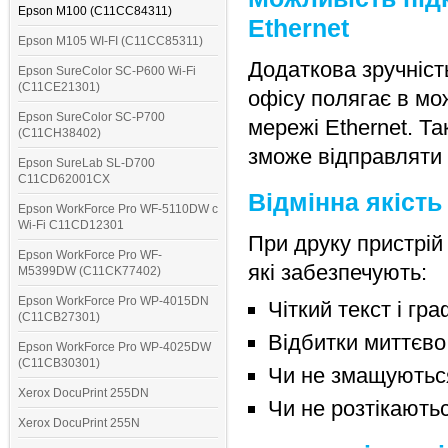
Epson M100 (C11CC84311)
Ethernet
Epson M105 WI-FI (C11CC85311)
Додаткова зручніст
Epson SureColor SC-P600 Wi-Fi
(C11CE21301)
офісу полягає в мо
Epson SureColor SC-P700
мережі Ethernet. Та
(C11CH38402)
зможе відправляти 
Epson SureLab SL-D700
C11CD62001CX
Відмінна якість
Epson WorkForce Pro WF-5110DW с
Wi-Fi C11CD12301
При друку пристрій
Epson WorkForce Pro WF-
які забезпечують:
M5399DW (C11CK77402)
Epson WorkForce Pro WP-4015DN
Чіткий текст і гр
(C11CB27301)
Відбитки миттєво
Epson WorkForce Pro WP-4025DW
(C11CB30301)
Чи не змащуються
Xerox DocuPrint 255DN
Чи не розтікають
Xerox DocuPrint 255N