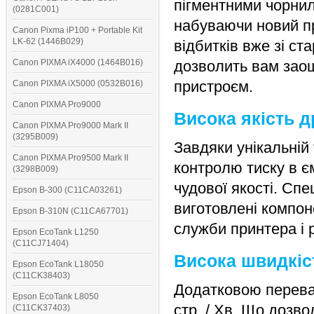
пігментними чорнил
(0281C001)
набуваючи новий пр
Canon Pixma iP100 + Portable Kit
LK-62 (1446B029)
відбитків вже зі ст
Canon PIXMA iX4000 (1464B016)
дозволить вам заощ
пристроєм.
Canon PIXMA iX5000 (0532B016)
Canon PIXMA Pro9000
Висока якість д
Canon PIXMA Pro9000 Mark II
(3295B009)
Завдяки унікальній 
Canon PIXMA Pro9500 Mark II
контролю тиску в є
(3298B009)
чудової якості. Спе
Epson B-300 (C11CA03261)
виготовлені компон
Epson B-310N (C11CA67701)
служби принтера і 
Epson EcoTank L1250
(C11CJ71404)
Висока швидкіс
Epson EcoTank L18050
(C11CK38403)
Додатковою переваг
Epson EcoTank L8050
стр. / Хв. Що дозв
(C11CK37403)