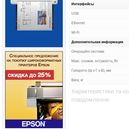
Интерфейсы
USB
Ethernet
Wi-Fi
Дополнительная информация
Операційні системи
Макс. спожив. потужність, Вт
Габарити (Ш х Г х В), мм
Вага, кг
Характеристики та к
повідомлення.