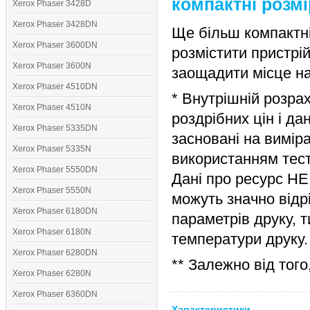
компактні розм
Xerox Phaser 3428D
Xerox Phaser 3428DN
Ще більш компактні
Xerox Phaser 3600DN
розмістити пристрі
Xerox Phaser 3600N
заощадити місце на
Xerox Phaser 4510DN
* Внутрішній розра
Xerox Phaser 4510N
роздрібних цін і да
Xerox Phaser 5335DN
засновані на вимір
Xerox Phaser 5335N
використанням тест
Xerox Phaser 5550DN
Дані про ресурс НЕ 
Xerox Phaser 5550N
можуть значно відр
Xerox Phaser 6180DN
параметрів друку, т
Xerox Phaser 6180N
температури друку.
Xerox Phaser 6280DN
** Залежно від того
Xerox Phaser 6280N
Xerox Phaser 6360DN
Характеристики