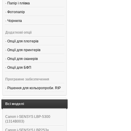
·
Папір і плівка
·
Фотопапір
·
Чорнила
Додаткові опції
·
Опції для плотерів
·
Опції для принтерів
·
Опції для сканерів
·
Опції для БФП
Програмне забезпечення
·
Рішення для кольоропроби. RIP
Всі моделі
Canon i-SENSYS LBP-5300
(1314B003)
Canon i-SENSYS LBP253x