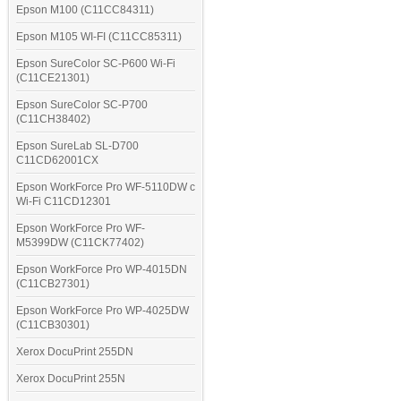
Epson M100 (C11CC84311)
Epson M105 WI-FI (C11CC85311)
Epson SureColor SC-P600 Wi-Fi
(C11CE21301)
Epson SureColor SC-P700
(C11CH38402)
Epson SureLab SL-D700
C11CD62001CX
Epson WorkForce Pro WF-5110DW с
Wi-Fi C11CD12301
Epson WorkForce Pro WF-
M5399DW (C11CK77402)
Epson WorkForce Pro WP-4015DN
(C11CB27301)
Epson WorkForce Pro WP-4025DW
(C11CB30301)
Xerox DocuPrint 255DN
Xerox DocuPrint 255N