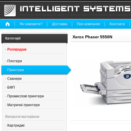
Як замовити?
Доставка
Про компанію
Контакти
Xerox Phaser 5550N
Категорії
·
Розпродаж
·
Плотери
·
Принтери
·
Сканери
·
БФП
·
Промислові принтери
·
Матричні принтери
Витратні матеріали
·
Картриджі