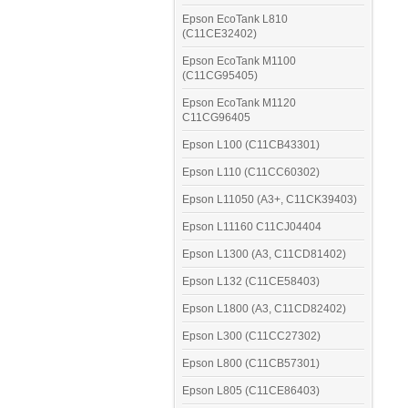
Epson EcoTank L810
(C11CE32402)
Epson EcoTank M1100
(C11CG95405)
Epson EcoTank M1120
C11CG96405
Epson L100 (C11CB43301)
Epson L110 (C11CC60302)
Epson L11050 (A3+, C11CK39403)
Epson L11160 C11CJ04404
Epson L1300 (A3, C11CD81402)
Epson L132 (C11CE58403)
Epson L1800 (A3, C11CD82402)
Epson L300 (C11CC27302)
Epson L800 (C11CB57301)
Epson L805 (C11CE86403)