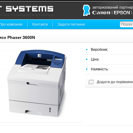
Про компанію
Контакти
Задати питання
rox Phaser 3600N
Виробник:
Ціна:
Наявність:
Додати до порівнян