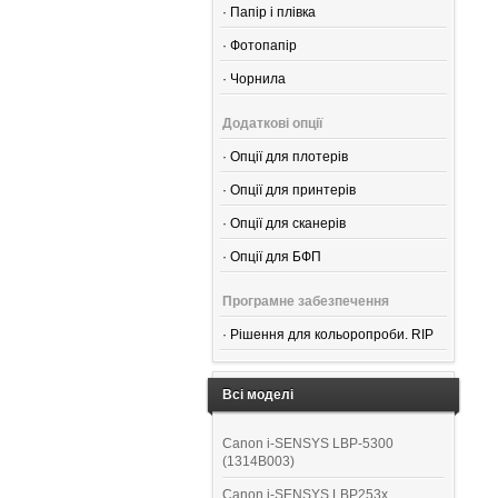
·
Папір і плівка
·
Фотопапір
·
Чорнила
Додаткові опції
·
Опції для плотерів
·
Опції для принтерів
·
Опції для сканерів
·
Опції для БФП
Програмне забезпечення
·
Рішення для кольоропроби. RIP
Всі моделі
Canon i-SENSYS LBP-5300
(1314B003)
Canon i-SENSYS LBP253x