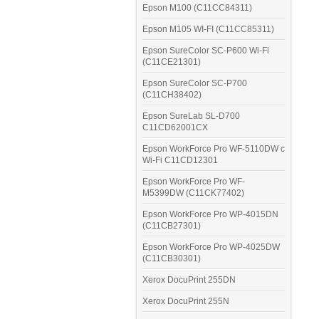
Epson M100 (C11CC84311)
Epson M105 WI-FI (C11CC85311)
Epson SureColor SC-P600 Wi-Fi
(C11CE21301)
Epson SureColor SC-P700
(C11CH38402)
Epson SureLab SL-D700
C11CD62001CX
Epson WorkForce Pro WF-5110DW с
Wi-Fi C11CD12301
Epson WorkForce Pro WF-
M5399DW (C11CK77402)
Epson WorkForce Pro WP-4015DN
(C11CB27301)
Epson WorkForce Pro WP-4025DW
(C11CB30301)
Xerox DocuPrint 255DN
Xerox DocuPrint 255N