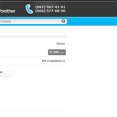
Xerox
31 680
грн.
Не в наявності
ня