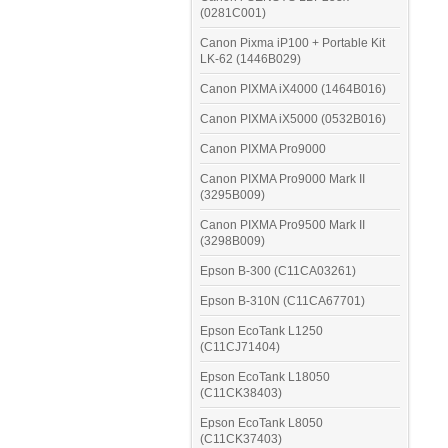
(0281C001)
Canon Pixma iP100 + Portable Kit
LK-62 (1446B029)
Canon PIXMA iX4000 (1464B016)
Canon PIXMA iX5000 (0532B016)
Canon PIXMA Pro9000
Canon PIXMA Pro9000 Mark II
(3295B009)
Canon PIXMA Pro9500 Mark II
(3298B009)
Epson B-300 (C11CA03261)
Epson B-310N (C11CA67701)
Epson EcoTank L1250
(C11CJ71404)
Epson EcoTank L18050
(C11CK38403)
Epson EcoTank L8050
(C11CK37403)