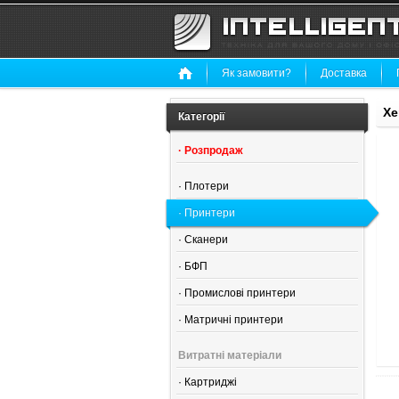
Як замовити?
Доставка
Xe
Категорії
·
Розпродаж
·
Плотери
·
Принтери
·
Сканери
·
БФП
·
Промислові принтери
·
Матричні принтери
Витратні матеріали
·
Картриджі