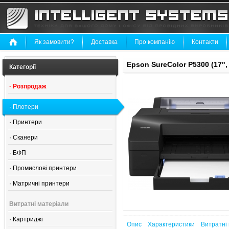
Як замовити?
Доставка
Про компанію
Контакти
Epson SureColor P5300 (17"
Категорії
·
Розпродаж
·
Плотери
·
Принтери
·
Сканери
·
БФП
·
Промислові принтери
·
Матричні принтери
Витратні матеріали
·
Картриджі
Опис
Характеристики
Витратні