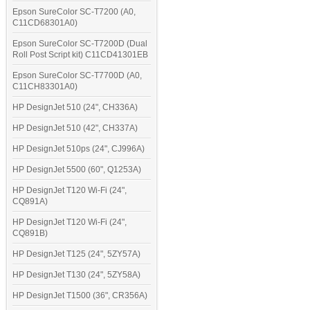
Epson SureColor SC-T7200 (A0,
C11CD68301A0)
Epson SureColor SC-T7200D (Dual
Roll Post Script kit) C11CD41301EB
Epson SureColor SC-T7700D (A0,
C11CH83301A0)
HP DesignJet 510 (24", CH336A)
HP DesignJet 510 (42", CH337A)
HP DesignJet 510ps (24", CJ996A)
HP DesignJet 5500 (60", Q1253A)
HP DesignJet T120 Wi-Fi (24",
CQ891A)
HP DesignJet T120 Wi-Fi (24",
CQ891B)
HP DesignJet T125 (24", 5ZY57A)
HP DesignJet T130 (24", 5ZY58A)
HP DesignJet T1500 (36", CR356A)