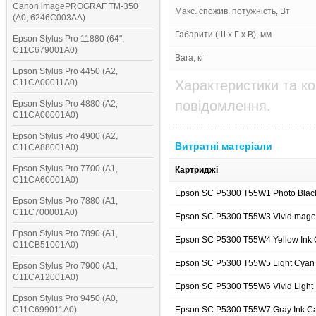
Canon imagePROGRAF TM-350
Макс. спожив. потужність, Вт
(A0, 6246C003AA)
Габарити (Ш х Г х В), мм
Epson Stylus Pro 11880 (64",
C11C679001A0)
Вага, кг
Epson Stylus Pro 4450 (A2,
C11CA00011A0)
Характеристики та к
повідомлення.
Epson Stylus Pro 4880 (A2,
C11CA00001A0)
Epson Stylus Pro 4900 (A2,
Витратні матеріали
C11CA88001A0)
Epson Stylus Pro 7700 (A1,
Картриджі
C11CA60001A0)
Epson SC P5300 T55W1 Photo Black
Epson Stylus Pro 7880 (A1,
C11C700001A0)
Epson SC P5300 T55W3 Vivid mage
Epson Stylus Pro 7890 (A1,
Epson SC P5300 T55W4 Yellow Ink
C11CB51001A0)
Epson SC P5300 T55W5 Light Cyan 
Epson Stylus Pro 7900 (A1,
C11CA12001A0)
Epson SC P5300 T55W6 Vivid Light
Epson Stylus Pro 9450 (A0,
C11C699011A0)
Epson SC P5300 T55W7 Gray Ink C