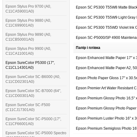
Epson Stylus Pro 9700 (A0,
Epson SC P5300 T55W8 Matte Black
C11CA59001A0)
Epson SC P5300 T55W9 Light Gray 
Epson Stylus Pro 9880 (A0,
C11C699001A0)
Epson SC P5300 T55WD Violet Ink
Epson Stylus Pro 9890 (A0,
Epson SC-P5000/SP 4900 Maintena
C11CB50001A0)
Папір і плівка
Epson Stylus Pro 9900 (A0,
C11CA11001A0)
Epson Enhanced Matte Paper 17" x
Epson SureColor P5300 (17",
C11CL14301A0)
Epson Enhanced Matte Paper A2, 5
Epson SureColor SC-B6000 (A0,
Epson Photo Paper Gloss 17" x 30.
C11CD02301A0)
Epson Premier Art Water Resistant
Epson SureColor SC-B7000 (64",
C11CD00301A0)
Epson Premium Glossy Photo 16,5"
Epson SureColor SC-F500
Epson Premium Glossy Photo Paper
(C11CJ17301A0)
Epson Premium Luster Photo 16" x
Epson SureColor SC-P5000 (17",
C11CF66001A0)
Epson Premium Semigloss Photo 16
Epson SureColor SC-P5000 Spectro