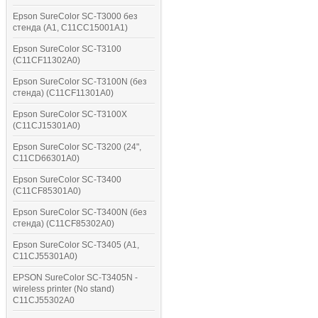
Epson SureColor SC-T3000 без
стенда (A1, C11CC15001A1)
Epson SureColor SC-T3100
(C11CF11302A0)
Epson SureColor SC-T3100N (без
стенда) (C11CF11301A0)
Epson SureColor SC-T3100X
(C11CJ15301A0)
Epson SureColor SC-T3200 (24",
C11CD66301A0)
Epson SureColor SC-T3400
(C11CF85301A0)
Epson SureColor SC-T3400N (без
стенда) (C11CF85302A0)
Epson SureColor SC-T3405 (A1,
C11CJ55301A0)
EPSON SureColor SC-T3405N -
wireless printer (No stand)
C11CJ55302A0