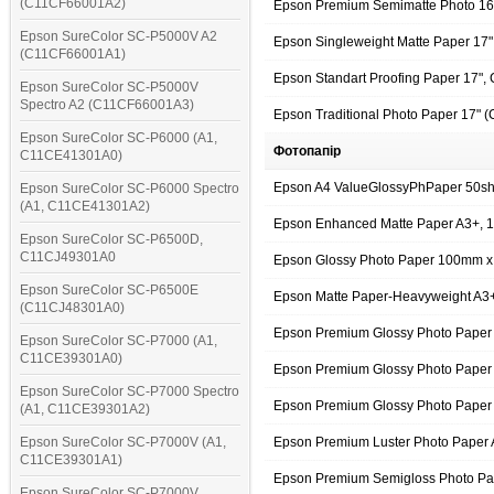
(C11CF66001A2)
Epson Premium Semimatte Photo 16
Epson SureColor SC-P5000V A2
Epson Singleweight Matte Paper 17
(C11CF66001A1)
Epson Standart Proofing Paper 17"
Epson SureColor SC-P5000V
Spectro A2 (C11CF66001A3)
Epson Traditional Photo Paper 17"
Epson SureColor SC-P6000 (A1,
Фотопапір
C11CE41301A0)
Epson A4 ValueGlossyPhPaper 50sh
Epson SureColor SC-P6000 Spectro
(A1, C11CE41301A2)
Epson Enhanced Matte Paper A3+, 
Epson SureColor SC-P6500D,
C11CJ49301A0
Epson Glossy Photo Paper 100mm x
Epson SureColor SC-P6500E
Epson Matte Paper-Heavyweight A
(C11CJ48301A0)
Epson Premium Glossy Photo Pape
Epson SureColor SC-P7000 (A1,
C11CE39301A0)
Epson Premium Glossy Photo Paper 
Epson SureColor SC-P7000 Spectro
Epson Premium Glossy Photo Paper 
(A1, C11CE39301A2)
Epson SureColor SC-P7000V (A1,
Epson Premium Luster Photo Paper 
C11CE39301A1)
Epson Premium Semigloss Photo P
Epson SureColor SC-P7000V