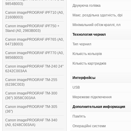
9854B003)
Друкуюча голівка
Canon imagePROGRAF iPF710 (A0,
Макс. роздільна здатність, dpi
2160B003)
Мінімальний об'єм краплі, пл
Canon imagePROGRAF iPF750 +
Stand (A0, 2983B003)
Технология чернил
Canon imagePROGRAF iPF765 (A0,
6471B003)
Тип чорнил
Canon imagePROGRAF iPF770 (A0,
Кількість кольорів
9856B003)
Кількість картриджів
Canon imagePROGRAF TM-240 24"
6242C003AA
Интерфейсы
Canon imagePROGRAF TM-255
(6238C003)
USB
Canon imagePROGRAF TM-300
Мережеве підключення
(36") 3058C003AA
Canon imagePROGRAF TM-305
Дополнительная информация
(36")
Пам'ять
Canon imagePROGRAF TM-340
(A0, 6248C003AA)
Операційні системи