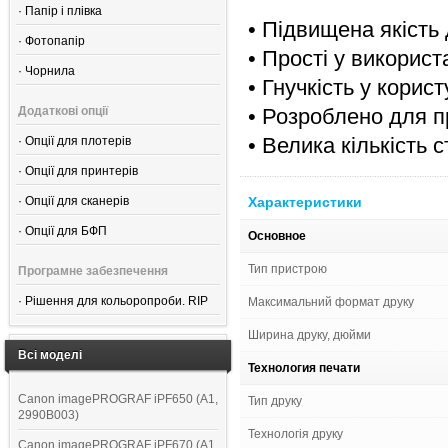
·
Папір і плівка
• Підвищена якість
·
Фотопапір
• Прості у використ
·
Чорнила
• Гнучкість у корист
Додаткові опції
• Розроблено для 
• Велика кількість 
·
Опції для плотерів
·
Опції для принтерів
·
Опції для сканерів
Характеристики
·
Опції для БФП
Основное
Тип пристрою
Програмне забезпечення
·
Рішення для кольоропроби. RIP
Максимальний формат друку
Ширина друку, дюйми
Всі моделі
Технология печати
Canon imagePROGRAF iPF650 (A1,
Тип друку
2990B003)
Технологія друку
Canon imagePROGRAF iPF670 (A1,