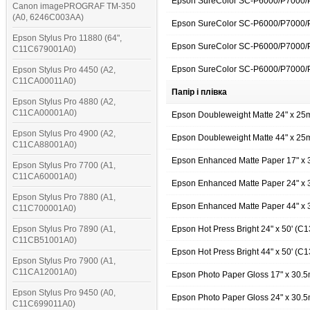
Epson SureColor SC-P6000/P7000/P
Canon imagePROGRAF TM-350
(A0, 6246C003AA)
Epson SureColor SC-P6000/P7000/
Epson Stylus Pro 11880 (64",
Epson SureColor SC-P6000/P7000/P
C11C679001A0)
Epson SureColor SC-P6000/P7000/
Epson Stylus Pro 4450 (A2,
C11CA00011A0)
Папір і плівка
Epson Stylus Pro 4880 (A2,
C11CA00001A0)
Epson Doubleweight Matte 24" x 2
Epson Stylus Pro 4900 (A2,
Epson Doubleweight Matte 44" x 2
C11CA88001A0)
Epson Enhanced Matte Paper 17" x
Epson Stylus Pro 7700 (A1,
C11CA60001A0)
Epson Enhanced Matte Paper 24" x
Epson Stylus Pro 7880 (A1,
Epson Enhanced Matte Paper 44" x
C11C700001A0)
Epson Stylus Pro 7890 (A1,
Epson Hot Press Bright 24" x 50' (
C11CB51001A0)
Epson Hot Press Bright 44" x 50' (
Epson Stylus Pro 7900 (A1,
C11CA12001A0)
Epson Photo Paper Gloss 17" x 30.
Epson Stylus Pro 9450 (A0,
Epson Photo Paper Gloss 24" x 30.
C11C699011A0)