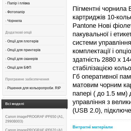
·
Папір і плівка
Пігментні чорнила 
·
Фотопапір
картриджів 10-кол
·
Чорнила
Pantone Нові фіоле
Додаткові опції
пакувальної і етик
системи управління
·
Опції для плотерів
комплектації і опц
·
Опції для принтерів
здатність 2880 х 1
·
Опції для сканерів
стабілізацією кольо
·
Опції для БФП
Гб оперативної пам
Програмне забезпечення
матовим чорним ка
·
Рішення для кольоропроби. RIP
папері ( до 1.5 мм
управління з велик
Всі моделі
(USB 2.0), підключ
Canon imagePROGRAF iPF650 (A1,
2990B003)
Витратні матеріали
Canon imagePROGRAF iPF670 (A1,