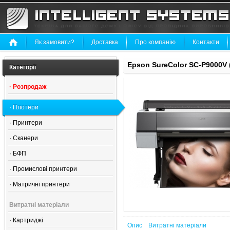
Як замовити?
Доставка
Про компанію
Контакти
Epson SureColor SC-P9000V 
Категорії
·
Розпродаж
·
Плотери
·
Принтери
·
Сканери
·
БФП
·
Промислові принтери
·
Матричні принтери
Витратні матеріали
·
Картриджі
Опис
Витратні матеріали