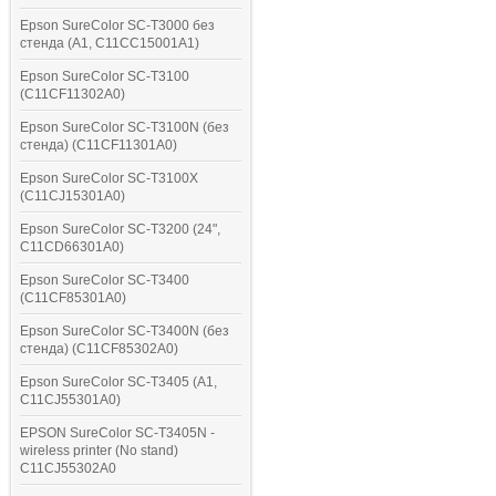
Epson SureColor SC-T3000 без
стенда (A1, C11CC15001A1)
Epson SureColor SC-T3100
(C11CF11302A0)
Epson SureColor SC-T3100N (без
стенда) (C11CF11301A0)
Epson SureColor SC-T3100X
(C11CJ15301A0)
Epson SureColor SC-T3200 (24",
C11CD66301A0)
Epson SureColor SC-T3400
(C11CF85301A0)
Epson SureColor SC-T3400N (без
стенда) (C11CF85302A0)
Epson SureColor SC-T3405 (A1,
C11CJ55301A0)
EPSON SureColor SC-T3405N -
wireless printer (No stand)
C11CJ55302A0