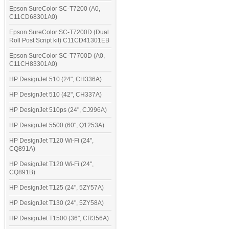
Epson SureColor SC-T7200 (A0,
C11CD68301A0)
Epson SureColor SC-T7200D (Dual
Roll Post Script kit) C11CD41301EB
Epson SureColor SC-T7700D (A0,
C11CH83301A0)
HP DesignJet 510 (24", CH336A)
HP DesignJet 510 (42", CH337A)
HP DesignJet 510ps (24", CJ996A)
HP DesignJet 5500 (60", Q1253A)
HP DesignJet T120 Wi-Fi (24",
CQ891A)
HP DesignJet T120 Wi-Fi (24",
CQ891B)
HP DesignJet T125 (24", 5ZY57A)
HP DesignJet T130 (24", 5ZY58A)
HP DesignJet T1500 (36", CR356A)