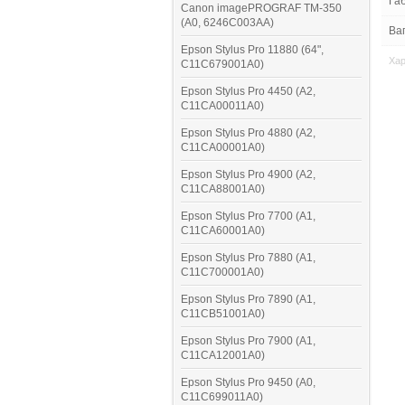
Габ
Canon imagePROGRAF TM-350
(A0, 6246C003AA)
Ваг
Epson Stylus Pro 11880 (64",
Хар
C11C679001A0)
Epson Stylus Pro 4450 (A2,
C11CA00011A0)
Epson Stylus Pro 4880 (A2,
C11CA00001A0)
Epson Stylus Pro 4900 (A2,
C11CA88001A0)
Epson Stylus Pro 7700 (A1,
C11CA60001A0)
Epson Stylus Pro 7880 (A1,
C11C700001A0)
Epson Stylus Pro 7890 (A1,
C11CB51001A0)
Epson Stylus Pro 7900 (A1,
C11CA12001A0)
Epson Stylus Pro 9450 (A0,
C11C699011A0)