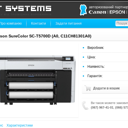
Про компанію
Контакти
Задати питання
son SureColor SC-T5700D (A0, C11CH81301A0)
Виробник:
Ціна:
Наявність:
Гарантія:
Додати в кошик
Ви також можете замовит
(067) 967-41-01
,
(066) 57
ис
Характеристики