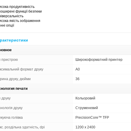
исока продуктивність
озширені функції безпеки
ніверсальність
исока якість зображення
інні опції
рактеристики
новное
п пристрою
Широкоформатний принтер
ксимальний формат друку
A0
рина друку, дюйми
36
хнология печати
 друку
Кольоровий
нологія друку
Струменевий
куюча голівка
PrecisionCore™ TFP
с. роздільна здатність, dpi
1200 x 2400