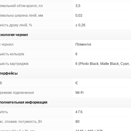
імальний об'єм краплі, пл
3,5
німальна ширина ліній, мм
0,02
ність друку ліній, %
± 0,26
хнология чернил
п чорнил
Пігментні
ькість кольорів
6
ькість картриджів
6 (Photo Black, Matte Black, Cyan,
терфейсы
B
Є
режеве підключення
Wi-Fi
полнительная информация
м'ять
4 Гб
с. спожив. потужність, Вт
80