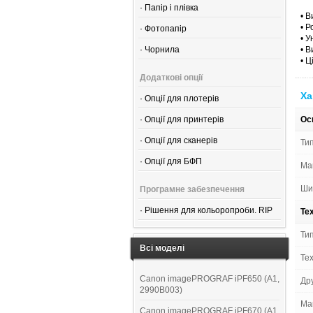
·
Папір і плівка
• В
• Р
·
Фотопапір
• У
·
Чорнила
• В
• Ц
Додаткові опції
Ха
·
Опції для плотерів
·
Опції для принтерів
Ос
·
Опції для сканерів
Ти
·
Опції для БФП
Ма
Ши
Програмне забезпечення
·
Рішення для кольоропроби. RIP
Те
Тип
Всі моделі
Тех
Canon imagePROGRAF iPF650 (A1,
Дру
2990B003)
Мак
Canon imagePROGRAF iPF670 (A1,