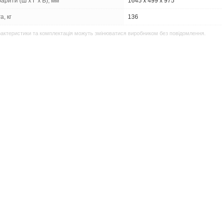
арити (Ш х Г х В), мм
1645‎ x 499 x 975
а, кг
136
актеристики та комплектація можуть змінюватися виробником без повідомлення.