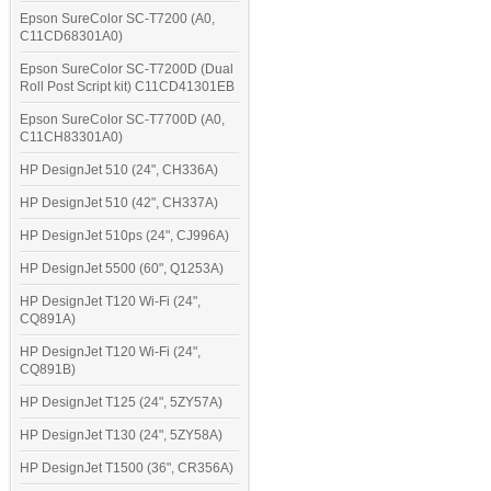
Epson SureColor SC-T7200 (A0,
C11CD68301A0)
Epson SureColor SC-T7200D (Dual
Roll Post Script kit) C11CD41301EB
Epson SureColor SC-T7700D (A0,
C11CH83301A0)
HP DesignJet 510 (24", CH336A)
HP DesignJet 510 (42", CH337A)
HP DesignJet 510ps (24", CJ996A)
HP DesignJet 5500 (60", Q1253A)
HP DesignJet T120 Wi-Fi (24",
CQ891A)
HP DesignJet T120 Wi-Fi (24",
CQ891B)
HP DesignJet T125 (24", 5ZY57A)
HP DesignJet T130 (24", 5ZY58A)
HP DesignJet T1500 (36", CR356A)