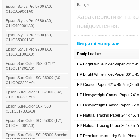
Вага, кг
Epson Stylus Pro 9700 (A0,
C11CA59001A0)
Характеристики та к
Epson Stylus Pro 9880 (A0,
повідомлення.
C11C699001A0)
Epson Stylus Pro 9890 (A0,
C11CB50001A0)
Витратні матеріали
Epson Stylus Pro 9900 (A0,
Папір і плівка
C11CA11001A0)
Epson SureColor P5300 (17",
HP Bright White Inkjet Paper 24" x 
C11CL14301A0)
HP Bright White Inkjet Paper 36" x 
Epson SureColor SC-B6000 (A0,
C11CD02301A0)
HP Coated Paper 42" x 45.7m (C65
Epson SureColor SC-B7000 (64",
HP Heavyweight Coated Paper 24" 
C11CD00301A0)
HP Heavyweight Coated Paper 36" 
Epson SureColor SC-F500
(C11CJ17301A0)
HP Natural Tracing Paper 24" x 45.
Epson SureColor SC-P5000 (17",
C11CF66001A0)
HP Natural Tracing Paper 36" x 45.
Epson SureColor SC-P5000 Spectro
HP Premium Instant-dry Satin Photo