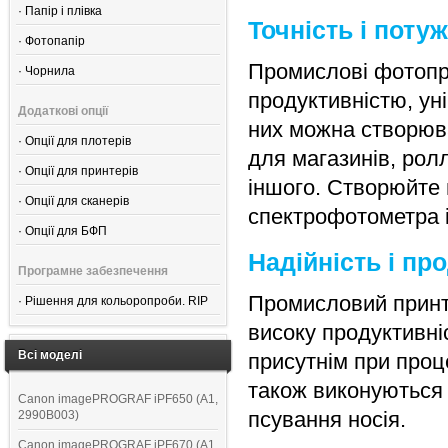
·
Папір і плівка
Точність і поту
·
Фотопапір
Промислові фотопри
·
Чорнила
продуктивністю, ун
Додаткові опції
них можна створюва
·
Опції для плотерів
для магазинів, рол
·
Опції для принтерів
іншого. Створюйте 
·
Опції для сканерів
спектрофотометра 
·
Опції для БФП
Надійність і пр
Програмне забезпечення
Промисловий принте
·
Рішення для кольоропроби. RIP
високу продуктивніс
Всі моделі
присутнім при проц
також виконуються 
Canon imagePROGRAF iPF650 (A1,
псування носія.
2990B003)
Canon imagePROGRAF iPF670 (A1,