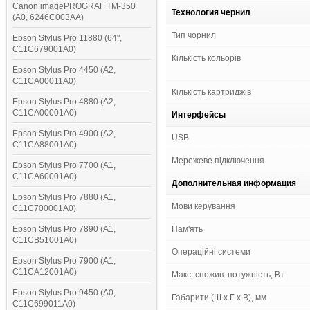
Canon imagePROGRAF TM-350
Технология чернил
(A0, 6246C003AA)
Тип чорнил
Epson Stylus Pro 11880 (64",
C11C679001A0)
Кількість кольорів
Epson Stylus Pro 4450 (A2,
C11CA00011A0)
Кількість картриджів
Epson Stylus Pro 4880 (A2,
C11CA00001A0)
Интерфейсы
Epson Stylus Pro 4900 (A2,
USB
C11CA88001A0)
Мережеве підключення
Epson Stylus Pro 7700 (A1,
C11CA60001A0)
Дополнительная информация
Epson Stylus Pro 7880 (A1,
Мови керування
C11C700001A0)
Epson Stylus Pro 7890 (A1,
Пам'ять
C11CB51001A0)
Операційні системи
Epson Stylus Pro 7900 (A1,
C11CA12001A0)
Макс. спожив. потужність, Вт
Epson Stylus Pro 9450 (A0,
Габарити (Ш х Г х В), мм
C11C699011A0)