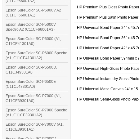
(C11CF66001A2)
HP Premium Plus Gloss Photo Paper 
Epson SureColor SC-P5000V A2
(C11CF66001A1)
HP Premium Plus Satin Photo Paper 
Epson SureColor SC-P5000V
HP Universal Bond Paper 24" x 45.
Spectro A2 (C11CF66001A3)
HP Universal Bond Paper 36" x 45.
Epson SureColor SC-P6000 (A1,
C11CE41301A0)
HP Universal Bond Paper 42" x 45.
Epson SureColor SC-P6000 Spectro
(A1, C11CE41301A2)
HP Universal Bond Paper 594mm x 
Epson SureColor SC-P6500D,
HP Universal High-Gloss Photo Pape
C11CJ49301A0
HP Universal Instant-dry Gloss Phot
Epson SureColor SC-P6500E
(C11CJ48301A0)
HP Universal Matte Canvas 24" x 15
Epson SureColor SC-P7000 (A1,
HP Universal Semi-Gloss Photo Pap
C11CE39301A0)
Epson SureColor SC-P7000 Spectro
(A1, C11CE39301A2)
Epson SureColor SC-P7000V (A1,
C11CE39301A1)
Epson SureColor SC-P7000V