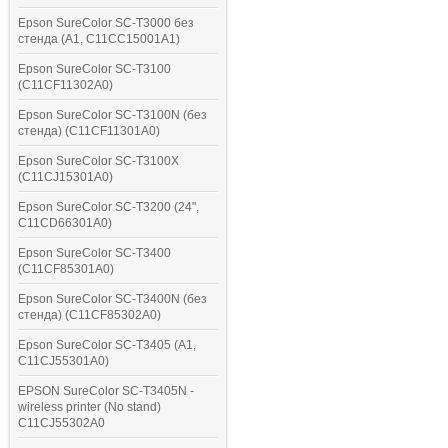
Epson SureColor SC-T3000 без
стенда (A1, C11CC15001A1)
Epson SureColor SC-T3100
(C11CF11302A0)
Epson SureColor SC-T3100N (без
стенда) (C11CF11301A0)
Epson SureColor SC-T3100X
(C11CJ15301A0)
Epson SureColor SC-T3200 (24",
C11CD66301A0)
Epson SureColor SC-T3400
(C11CF85301A0)
Epson SureColor SC-T3400N (без
стенда) (C11CF85302A0)
Epson SureColor SC-T3405 (A1,
C11CJ55301A0)
EPSON SureColor SC-T3405N -
wireless printer (No stand)
C11CJ55302A0