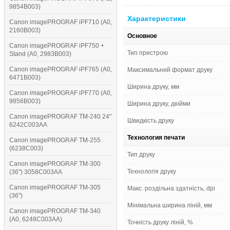
9854B003)
Характеристики
Canon imagePROGRAF iPF710 (A0,
2160B003)
Основное
Canon imagePROGRAF iPF750 +
Тип пристрою
Stand (A0, 2983B003)
Canon imagePROGRAF iPF765 (A0,
Максимальний формат друку
6471B003)
Ширина друку, мм
Canon imagePROGRAF iPF770 (A0,
9856B003)
Ширина друку, дюйми
Canon imagePROGRAF TM-240 24"
Швидкість друку
6242C003AA
Технология печати
Canon imagePROGRAF TM-255
(6238C003)
Тип друку
Canon imagePROGRAF TM-300
Технологія друку
(36") 3058C003AA
Canon imagePROGRAF TM-305
Макс. роздільна здатність, dpi
(36")
Мінімальна ширина ліній, мм
Canon imagePROGRAF TM-340
(A0, 6248C003AA)
Точність друку ліній, %