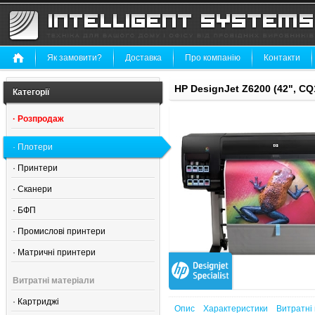
Як замовити?
Доставка
Про компанію
Контакти
HP DesignJet Z6200 (42", CQ
Категорії
·
Розпродаж
·
Плотери
·
Принтери
·
Сканери
·
БФП
·
Промислові принтери
·
Матричні принтери
Витратні матеріали
·
Картриджі
Опис
Характеристики
Витратні