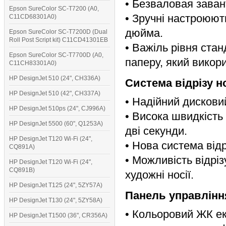
• Безваловая заван
Epson SureColor SC-T7200 (A0,
• Зручні настроюют
C11CD68301A0)
дюйма.
Epson SureColor SC-T7200D (Dual
Roll Post Script kit) C11CD41301EB
• Важіль рівня стан
Epson SureColor SC-T7700D (A0,
паперу, який викор
C11CH83301A0)
HP DesignJet 510 (24", CH336A)
Система відрізу но
HP DesignJet 510 (42", CH337A)
• Надійний дискови
HP DesignJet 510ps (24", CJ996A)
• Висока швидкість 
HP DesignJet 5500 (60", Q1253A)
дві секунди.
HP DesignJet T120 Wi-Fi (24",
• Нова система від
CQ891A)
• Можливість відріз
HP DesignJet T120 Wi-Fi (24",
CQ891B)
художні носії.
HP DesignJet T125 (24", 5ZY57A)
Панель управлінн
HP DesignJet T130 (24", 5ZY58A)
• Кольоровий ЖК ек
HP DesignJet T1500 (36", CR356A)