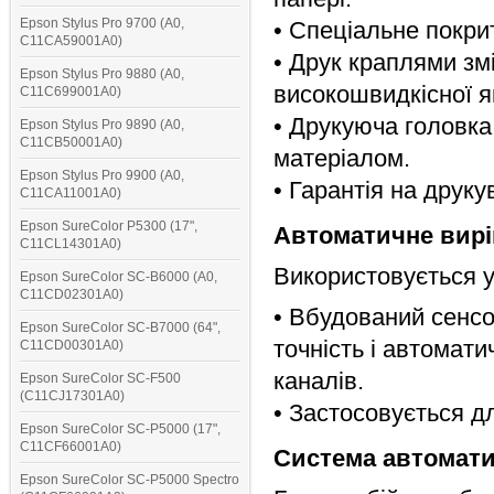
Epson Stylus Pro 9700 (A0,
• Спеціальне покри
C11CA59001A0)
• Друк краплями зм
Epson Stylus Pro 9880 (A0,
високошвидкісної як
C11C699001A0)
• Друкуюча головка
Epson Stylus Pro 9890 (A0,
C11CB50001A0)
матеріалом.
Epson Stylus Pro 9900 (A0,
• Гарантія на друкув
C11CA11001A0)
Epson SureColor P5300 (17",
Автоматичне вирі
C11CL14301A0)
Використовується у 
Epson SureColor SC-B6000 (A0,
C11CD02301A0)
• Вбудований сенс
Epson SureColor SC-B7000 (64",
точність і автомат
C11CD00301A0)
каналів.
Epson SureColor SC-F500
(C11CJ17301A0)
• Застосовується д
Epson SureColor SC-P5000 (17",
C11CF66001A0)
Система автомати
Epson SureColor SC-P5000 Spectro