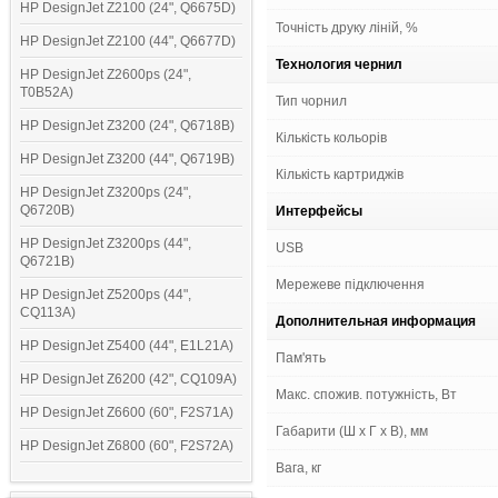
HP DesignJet Z2100 (24", Q6675D)
Точність друку ліній, %
HP DesignJet Z2100 (44", Q6677D)
Технология чернил
HP DesignJet Z2600ps (24",
T0B52A)
Тип чорнил
HP DesignJet Z3200 (24", Q6718B)
Кількість кольорів
HP DesignJet Z3200 (44", Q6719B)
Кількість картриджів
HP DesignJet Z3200ps (24",
Q6720B)
Интерфейсы
HP DesignJet Z3200ps (44",
USB
Q6721B)
Мережеве підключення
HP DesignJet Z5200ps (44",
CQ113A)
Дополнительная информация
HP DesignJet Z5400 (44", E1L21A)
Пам'ять
HP DesignJet Z6200 (42", CQ109A)
Макс. спожив. потужність, Вт
HP DesignJet Z6600 (60", F2S71A)
Габарити (Ш х Г х В), мм
HP DesignJet Z6800 (60", F2S72A)
Вага, кг