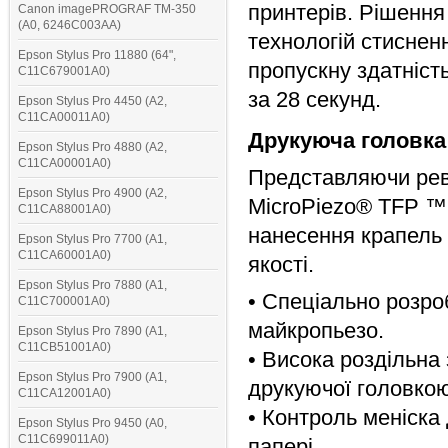
принтерів. Рішення
Canon imagePROGRAF TM-350
(A0, 6246C003AA)
технологій стиснен
Epson Stylus Pro 11880 (64",
пропускну здатніст
C11C679001A0)
за 28 секунд.
Epson Stylus Pro 4450 (A2,
C11CA00011A0)
Друкуюча головка 
Epson Stylus Pro 4880 (A2,
C11CA00001A0)
Представляючи рев
Epson Stylus Pro 4900 (A2,
MicroPiezo® TFP ™,
C11CA88001A0)
нанесення крапель 
Epson Stylus Pro 7700 (A1,
C11CA60001A0)
якості.
Epson Stylus Pro 7880 (A1,
• Спеціально розро
C11C700001A0)
майкропьезо.
Epson Stylus Pro 7890 (A1,
C11CB51001A0)
• Висока роздільна
Epson Stylus Pro 7900 (A1,
друкуючої головкою
C11CA12001A0)
• Контроль меніска 
Epson Stylus Pro 9450 (A0,
C11C699011A0)
папері.