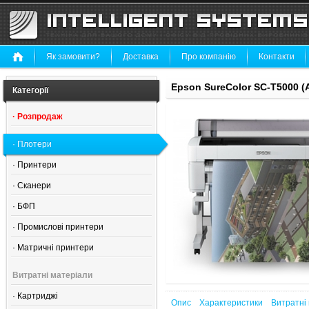
Як замовити?
Доставка
Про компанію
Контакти
Epson SureColor SC-T5000 (
Категорії
·
Розпродаж
·
Плотери
·
Принтери
·
Сканери
·
БФП
·
Промислові принтери
·
Матричні принтери
Витратні матеріали
·
Картриджі
Опис
Характеристики
Витратні