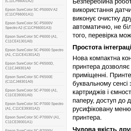
Безперебійна робота
(C11CF66001A2)
використання датчик
Epson SureColor SC-P5000V A2
(C11CF66001A1)
виконує очистку др
Epson SureColor SC-P5000V
автоматично, не біл
Spectro A2 (C11CF66001A3)
того, перевірка мож
Epson SureColor SC-P6000 (A1,
C11CE41301A0)
Простота інтеграц
Epson SureColor SC-P6000 Spectro
(A1, C11CE41301A2)
Нова компактна кон
Epson SureColor SC-P6500D,
принтера дозволяє 
C11CJ49301A0
приміщенні. Принте
Epson SureColor SC-P6500E
(C11CJ48301A0)
буквальному сенсі 
Epson SureColor SC-P7000 (A1,
картриджів і ємнос
C11CE39301A0)
паперу, доступ до 
Epson SureColor SC-P7000 Spectro
русифіковану меню 
(A1, C11CE39301A2)
принтера.
Epson SureColor SC-P7000V (A1,
C11CE39301A1)
Чудова якість др
Epson SureColor SC-P7000V