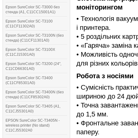
моніторингом
Epson SureColor SC-T3000 без
стенда (A1, C11CC15001A1)
• Технологія вакуу
Epson SureColor SC-T3100
і принтера.
(C11CF11302A0)
• 5 роздільних карт
Epson SureColor SC-T3100N (без
стенда) (C11CF11301A0)
• «Гаряча» заміна 
Epson SureColor SC-T3100X
• Можливість одноч
(C11CJ15301A0)
для різних кольорів
Epson SureColor SC-T3200 (24",
C11CD66301A0)
Робота з носіями
Epson SureColor SC-T3400
(C11CF85301A0)
• Сумісність практи
Epson SureColor SC-T3400N (без
шириною до 24 дюй
стенда) (C11CF85302A0)
• Точна завантажен
Epson SureColor SC-T3405 (A1,
C11CJ55301A0)
до 1,5 мм.
EPSON SureColor SC-T3405N -
• Фронтальне зава
wireless printer (No stand)
C11CJ55302A0
паперу.