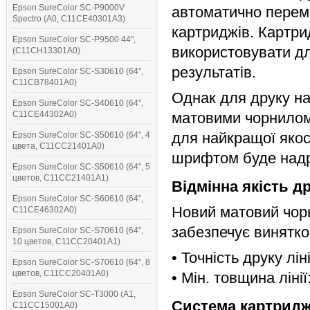
Epson SureColor SC-P9000V
автоматично перем
Spectro (A0, C11CE40301A3)
картриджів. Картр
Epson SureColor SC-P9500 44",
використовувати дл
(C11CH13301A0)
результатів.
Epson SureColor SC-S30610 (64",
C11CB78401A0)
Однак для друку на
Epson SureColor SC-S40610 (64",
C11CE44302A0)
матовими чорнилом
для найкращої якост
Epson SureColor SC-S50610 (64", 4
цвета, C11CC21401A0)
шрифтом буде надр
Epson SureColor SC-S50610 (64", 5
цветов, C11CC21401A1)
Відмінна якість др
Epson SureColor SC-S60610 (64",
Новий матовий чор
C11CE46302A0)
забезпечує винятко
Epson SureColor SC-S70610 (64",
10 цветов, C11CC20401A1)
• Точність друку ліні
Epson SureColor SC-S70610 (64", 8
цветов, C11CC20401A0)
• Мін. товщина лінії
Epson SureColor SC-T3000 (A1,
Система картриджі
C11CC15001A0)