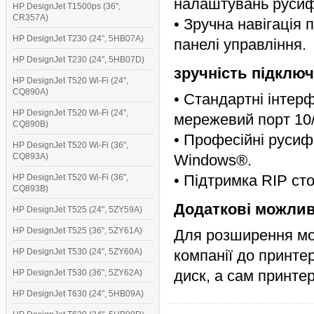
налаштувань русиф
HP DesignJet T1500ps (36",
CR357A)
• Зручна навігація
HP DesignJet T230 (24", 5HB07A)
панелі управління.
HP DesignJet T230 (24", 5HB07D)
зручність підклю
HP DesignJet T520 Wi-Fi (24",
CQ890A)
• Стандартні інтер
HP DesignJet T520 Wi-Fi (24",
мережевий порт 10/
CQ890B)
• Професійні русиф
HP DesignJet T520 Wi-Fi (36",
CQ893A)
Windows®.
• Підтримка RIP сто
HP DesignJet T520 Wi-Fi (36",
CQ893B)
Додаткові можлив
HP DesignJet T525 (24", 5ZY59A)
HP DesignJet T525 (36", 5ZY61A)
Для розширення мож
HP DesignJet T530 (24", 5ZY60A)
компанії до принте
диск, а сам принте
HP DesignJet T530 (36", 5ZY62A)
HP DesignJet T630 (24", 5HB09A)