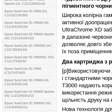
Spectro (A1, C11CE39301A3)
пігментного чорн
Epson SureColor SC-P800 (A2,
Широка колірна гам
C11CE22301BX)
активної доопрацю
Epson SureColor SC-P8000 (A0,
C11CE42301A0)
UltraChrome XD заб
Epson SureColor SC-P8000 Spectro
в дапазоне червоних
(A0, C11CE42301A2)
дозволяє довго збер
Epson SureColor SC-P8500D (44",
C11CJ50301A0)
їх поза приміщенням
Epson SureColor SC-P8500DL STD,
Два картриджа з 
C11CJ75301A0
Epson SureColor SC-P900
[p]Використовуючи
(C11CH37402)
і стандартними чор
Epson SureColor SC-P9000 (A0,
T3000 надають кор
C11CE40301A0)
використання режим
Epson SureColor SC-P9000 Spectro
(A0, C11CE40301A2)
щільність друку на н
Epson SureColor SC-P9000V (A0,
C11CE40301A1)
Нова технологія др