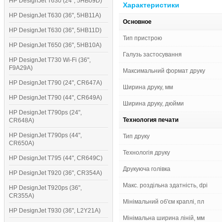
HP DesignJet T630 (24", 5HB09D)
Характеристики
HP DesignJet T630 (36", 5HB11A)
Основное
HP DesignJet T630 (36", 5HB11D)
Тип пристрою
HP DesignJet T650 (36", 5HB10A)
Галузь застосування
HP DesignJet T730 Wi-Fi (36",
F9A29A)
Максимальний формат друку
HP DesignJet T790 (24", CR647A)
Ширина друку, мм
HP DesignJet T790 (44", CR649A)
Ширина друку, дюйми
HP DesignJet T790ps (24",
Технология печати
CR648A)
HP DesignJet T790ps (44",
Тип друку
CR650A)
Технологія друку
HP DesignJet T795 (44", CR649C)
Друкуюча голівка
HP DesignJet T920 (36", CR354A)
Макс. роздільна здатність, dpi
HP DesignJet T920ps (36",
CR355A)
Мінімальний об'єм краплі, пл
HP DesignJet T930 (36", L2Y21A)
Мінімальна ширина ліній, мм