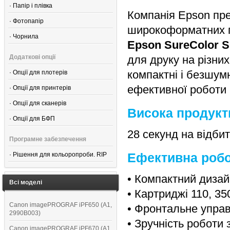
·
Папір і плівка
Компанія Epson пре
·
Фотопапір
широкоформатних 
·
Чорнила
Epson SureColor SC
Додаткові опції
для друку на різних
компактні і безшум
·
Опції для плотерів
ефективної роботи н
·
Опції для принтерів
·
Опції для сканерів
Висока продукт
·
Опції для БФП
28 секунд на відби
Програмне забезпечення
Ефективна робо
·
Рішення для кольоропроби. RIP
• Компактний дизай
Всі моделі
• Картриджі 110, 350
Canon imagePROGRAF iPF650 (A1,
• Фронтальне управ
2990B003)
• Зручність роботи 
Canon imagePROGRAF iPF670 (A1,