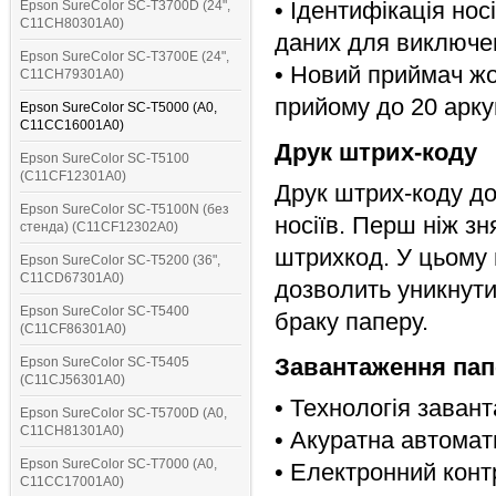
• Ідентифікація нос
Epson SureColor SC-T3700D (24",
C11CH80301A0)
даних для виключе
Epson SureColor SC-T3700E (24",
• Новий приймач жор
C11CH79301A0)
прийому до 20 арку
Epson SureColor SC-T5000 (A0,
C11CC16001A0)
Друк штрих-коду
Epson SureColor SC-T5100
(C11CF12301A0)
Друк штрих-коду д
Epson SureColor SC-T5100N (без
носіїв. Перш ніж з
стенда) (C11CF12302A0)
штрихкод. У цьому
Epson SureColor SC-T5200 (36",
C11CD67301A0)
дозволить уникнути
Epson SureColor SC-T5400
браку паперу.
(C11CF86301A0)
Завантаження пап
Epson SureColor SC-T5405
(C11CJ56301A0)
• Технологія заван
Epson SureColor SC-T5700D (A0,
C11CH81301A0)
• Акуратна автомати
Epson SureColor SC-T7000 (A0,
• Електронний конт
C11CC17001A0)