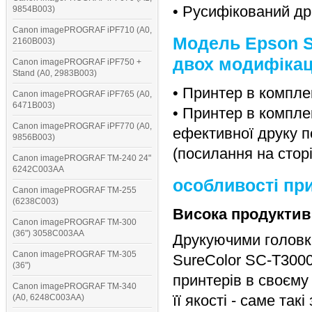
• Русифікований др
9854B003)
Canon imagePROGRAF iPF710 (A0,
Модель Epson S
2160B003)
двох модифікац
Canon imagePROGRAF iPF750 +
Stand (A0, 2983B003)
• Принтер в компле
Canon imagePROGRAF iPF765 (A0,
6471B003)
• Принтер в компле
Canon imagePROGRAF iPF770 (A0,
ефективної друку п
9856B003)
(посилання на сторі
Canon imagePROGRAF TM-240 24"
6242C003AA
особливості пр
Canon imagePROGRAF TM-255
(6238C003)
Висока продуктив
Canon imagePROGRAF TM-300
(36") 3058C003AA
Друкуючими головка
Canon imagePROGRAF TM-305
SureColor SC-T300
(36")
принтерів в своєму
Canon imagePROGRAF TM-340
її якості - саме та
(A0, 6248C003AA)