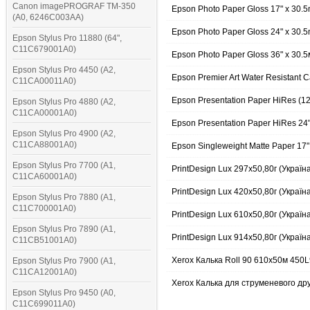
Canon imagePROGRAF TM-350
Epson Photo Paper Gloss 17" x 30.
(A0, 6246C003AA)
Epson Photo Paper Gloss 24" x 30.
Epson Stylus Pro 11880 (64",
C11C679001A0)
Epson Photo Paper Gloss 36" х 30.5
Epson Stylus Pro 4450 (A2,
Epson Premier Art Water Resistant
C11CA00011A0)
Epson Presentation Paper HiRes (1
Epson Stylus Pro 4880 (A2,
C11CA00001A0)
Epson Presentation Paper HiRes 24
Epson Stylus Pro 4900 (A2,
C11CA88001A0)
Epson Singleweight Matte Paper 17
Epson Stylus Pro 7700 (A1,
PrintDesign Lux 297x50,80г (Україн
C11CA60001A0)
PrintDesign Lux 420х50,80г (Україн
Epson Stylus Pro 7880 (A1,
C11C700001A0)
PrintDesign Lux 610х50,80г (Україн
Epson Stylus Pro 7890 (A1,
PrintDesign Lux 914x50,80г (Україн
C11CB51001A0)
Xerox Калька Roll 90 610х50м 450
Epson Stylus Pro 7900 (A1,
C11CA12001A0)
Xerox Калька для струменевого др
Epson Stylus Pro 9450 (A0,
C11C699011A0)