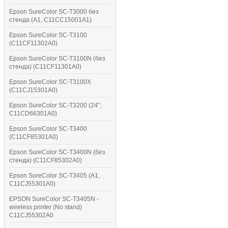
Epson SureColor SC-T3000 без
стенда (A1, C11CC15001A1)
Epson SureColor SC-T3100
(C11CF11302A0)
Epson SureColor SC-T3100N (без
стенда) (C11CF11301A0)
Epson SureColor SC-T3100X
(C11CJ15301A0)
Epson SureColor SC-T3200 (24",
C11CD66301A0)
Epson SureColor SC-T3400
(C11CF85301A0)
Epson SureColor SC-T3400N (без
стенда) (C11CF85302A0)
Epson SureColor SC-T3405 (A1,
C11CJ55301A0)
EPSON SureColor SC-T3405N -
wireless printer (No stand)
C11CJ55302A0