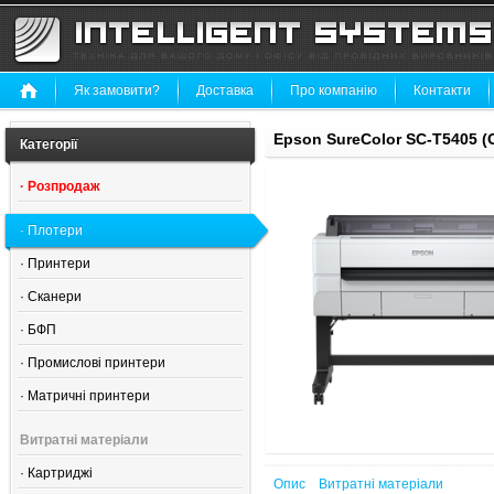
Як замовити?
Доставка
Про компанію
Контакти
Epson SureColor SC-T5405 (
Категорії
·
Розпродаж
·
Плотери
·
Принтери
·
Сканери
·
БФП
·
Промислові принтери
·
Матричні принтери
Витратні матеріали
·
Картриджі
Опис
Витратні матеріали