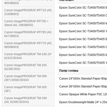
9854B003)
Epson SureColor SC-T3400/T5400 B
Canon imagePROGRAF iPF710 (A0,
2160B003)
Epson SureColor SC-T3400/T5400 
Canon imagePROGRAF iPF750 +
Epson SureColor SC-T3400/T5400 
Stand (A0, 2983B003)
Epson SureColor SC-T3400/T5400 Y
Canon imagePROGRAF iPF765 (A0,
6471B003)
Epson SureColor SC-T3405/T5405 
Canon imagePROGRAF iPF770 (A0,
9856B003)
Epson SureColor SC-T3405/T5405
Canon imagePROGRAF TM-240 24"
Epson SureColor SC-T3405/T5405
6242C003AA
Epson SureColor SC-T3405/T5405 
Canon imagePROGRAF TM-255
(6238C003)
Папір і плівка
Canon imagePROGRAF TM-300
Canon 24"x50m Standart Paper 80
(36") 3058C003AA
Canon 36"x50m Standart Paper 80
Canon imagePROGRAF TM-305
(36")
Canon Opaque White Paper FSC 12
Canon imagePROGRAF TM-340
(A0, 6248C003AA)
Epson Doubleweight Matte 24" x 2