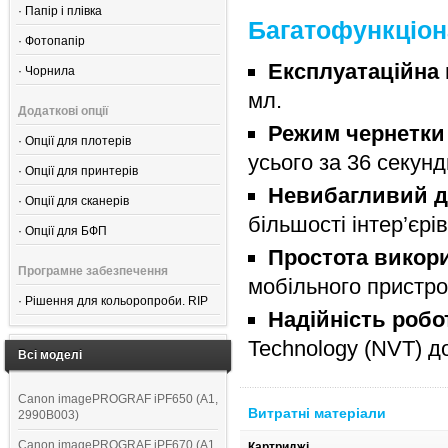
·
Папір і плівка
Багатофункціон
·
Фотопапір
Експлуатаційна 
·
Чорнила
мл.
Додаткові опції
Режим чернетки 
·
Опції для плотерів
усього за 36 секунд
·
Опції для принтерів
Невибагливий д
·
Опції для сканерів
більшості інтер’єрів
·
Опції для БФП
Простота викор
Програмне забезпечення
мобільного пристр
·
Рішення для кольоропроби. RIP
Надійність робо
Technology (NVT) д
Всі моделі
Canon imagePROGRAF iPF650 (A1,
Витратні матеріали
2990B003)
Canon imagePROGRAF iPF670 (A1,
Картриджі