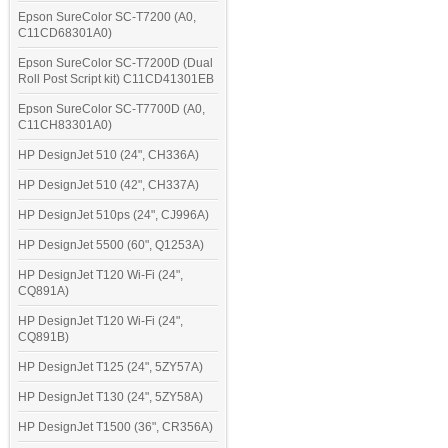
Epson SureColor SC-T7200 (A0,
C11CD68301A0)
Epson SureColor SC-T7200D (Dual
Roll Post Script kit) C11CD41301EB
Epson SureColor SC-T7700D (A0,
C11CH83301A0)
HP DesignJet 510 (24", CH336A)
HP DesignJet 510 (42", CH337A)
HP DesignJet 510ps (24", CJ996A)
HP DesignJet 5500 (60", Q1253A)
HP DesignJet T120 Wi-Fi (24",
CQ891A)
HP DesignJet T120 Wi-Fi (24",
CQ891B)
HP DesignJet T125 (24", 5ZY57A)
HP DesignJet T130 (24", 5ZY58A)
HP DesignJet T1500 (36", CR356A)