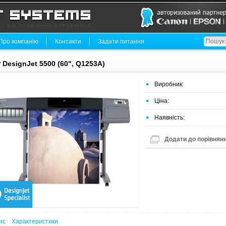
Про компанію
Контакти
Задати питання
 DesignJet 5500 (60", Q1253A)
Виробник:
Ціна:
Наявність:
Додати до порівнян
ис
Характеристики