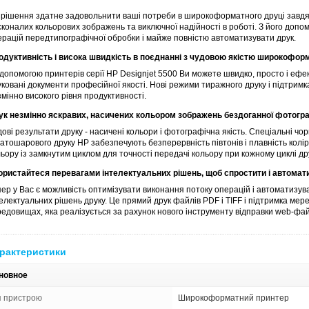
 рішення здатне задовольнити ваші потреби в широкоформатного друці завдяк
сконалих кольорових зображень та виключної надійності в роботі. З його допо
ерацій передтипографічної обробки і майже повністю автоматизувати друк.
одуктивність і висока швидкість в поєднанні з чудовою якістю широкофор
 допомогою принтерів серії HP Designjet 5500 Ви можете швидко, просто і е
ковані документи професійної якості. Нові режими тиражного друку і підтримка
мінно високого рівня продуктивності.
ук незмінно яскравих, насичених кольором зображень бездоганної фотогра
ові результати друку - насичені кольори і фотографічна якість. Спеціальні чо
гатошарового друку HP забезпечують безперервність півтонів і плавність колі
ьору із замкнутим циклом для точності передачі кольору при кожному циклі др
ористайтеся перевагами інтелектуальних рішень, щоб спростити і автомати
пер у Вас є можливість оптимізувати виконання потоку операцій і автоматизув
телектуальних рішень друку. Це прямий друк файлів PDF і TIFF і підтримка м
редовищах, яка реалізується за рахунок нового інструменту відправки web-фай
рактеристики
новное
п пристрою
Широкоформатний принтер