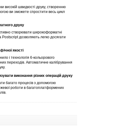
и високій швидкості друку, створенню
могою ви зможете спростити весь цикл
матного друку
фективно створювати широкоформатні
 Postscript дозволяють легко досягати
фічної якості
рнило і технологія 6-кольорового
рних переходів. Автоматичне калібрування
уку.
зувати виконання різних операцій друку
ати багато процесів з допомогою
ережевої роботи в багатоплатформених
лів.