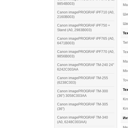
9854B003)
Ма
Canon imagePROGRAF iPF710 (A0,
Ши
2160B003)
Шв
Canon imagePROGRAF iPF750 +
Stand (A0, 2983B003)
Те
Canon imagePROGRAF iPF765 (A0,
Тип
6471B003)
Canon imagePROGRAF iPF770 (A0,
Тех
9856B003)
Мак
Canon imagePROGRAF TM-240 24"
6242C003AA
Мі
Canon imagePROGRAF TM-255
Точ
(6238C003)
Те
Canon imagePROGRAF TM-300
(36") 3058C003AA
Кіл
Canon imagePROGRAF TM-305
Кіл
(36")
Canon imagePROGRAF TM-340
Ин
(A0, 6248C003AA)
Ме