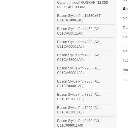
Canon imagePROGRAF TM-350
(A0, 6246C003AA)
До
Epson Stylus Pro 11880 (64",
Мо
C11C679001A0)
Па
Epson Stylus Pro 4450 (A2,
C11CA00011A0)
Оп
Epson Stylus Pro 4880 (A2,
C11CA00001A0)
Мак
Epson Stylus Pro 4900 (A2,
C11CA88001A0)
Габ
Epson Stylus Pro 7700 (A1,
Ваг
C11CA60001A0)
Хар
Epson Stylus Pro 7880 (A1,
C11C700001A0)
Epson Stylus Pro 7890 (A1,
C11CB51001A0)
Epson Stylus Pro 7900 (A1,
C11CA12001A0)
Epson Stylus Pro 9450 (A0,
C11C699011A0)