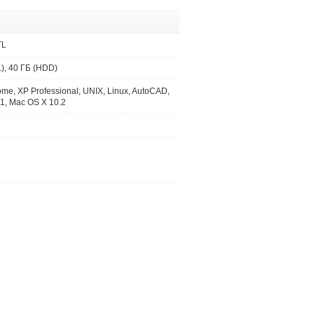
TL
.), 40 ГБ (HDD)
e, XP Professional; UNIX, Linux, AutoCAD,
.1, Mac OS X 10.2