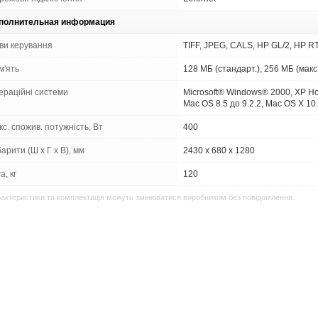
полнительная информация
ви керування
TIFF, JPEG, CALS, HP GL/2, HP R
м'ять
128 МБ (стандарт.), 256 МБ (макс
ераційні системи
Microsoft® Windows® 2000, XP Hom
Mac OS 8.5 до 9.2.2, Mac OS X 10
с. спожив. потужність, Вт
400
арити (Ш х Г х В), мм
2430 x 680 x 1280
а, кг
120
актеристики та комплектація можуть змінюватися виробником без повідомлення.