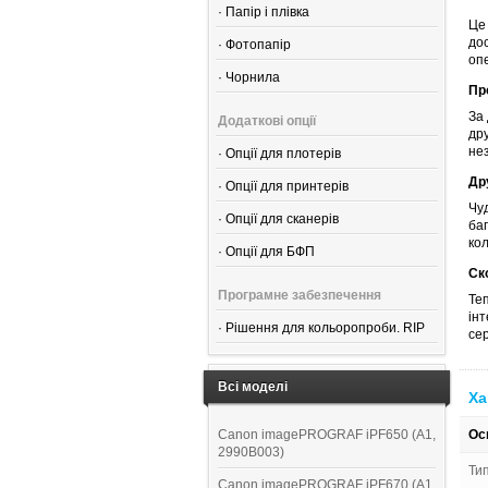
·
Папір і плівка
Це
до
·
Фотопапір
оп
·
Чорнила
Пр
За
Додаткові опції
дру
нез
·
Опції для плотерів
Др
·
Опції для принтерів
Чуд
·
Опції для сканерів
ба
кол
·
Опції для БФП
Ск
Програмне забезпечення
Те
ін
·
Рішення для кольоропроби. RIP
се
Всі моделі
Ха
Canon imagePROGRAF iPF650 (A1,
Ос
2990B003)
Ти
Canon imagePROGRAF iPF670 (A1,