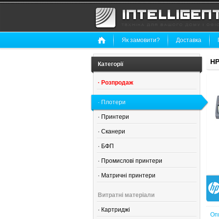
Як замовити?
Доставка
HP
Категорії
·
Розпродаж
·
Плотери
·
Принтери
·
Сканери
·
БФП
·
Промислові принтери
·
Матричні принтери
Витратні матеріали
·
Картриджі
Оп