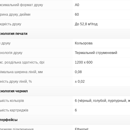
ксимальний формат друку
A0
рина друку, дюйми
60
идкість друку
До 52,8 м²/год
хнология печати
 друку
Кольорова
нологія друку
Термальний струменевий
с. роздільна здатність, dpi
1200 x 600
німальна ширина ліній, мм
0,08
ність друку ліній, %
± 0,02
хнология чернил
ькість кольорів
6 (чёрный, голубой, пурпурный, 
ькість картриджів
6
терфейсы
режеве підключення
Ethernet