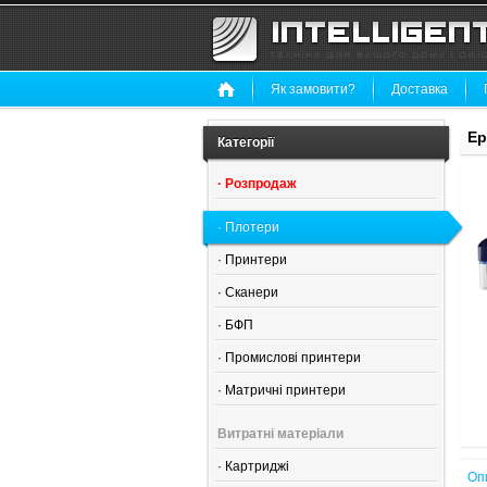
Як замовити?
Доставка
Ep
Категорії
·
Розпродаж
·
Плотери
·
Принтери
·
Сканери
·
БФП
·
Промислові принтери
·
Матричні принтери
Витратні матеріали
·
Картриджі
Оп