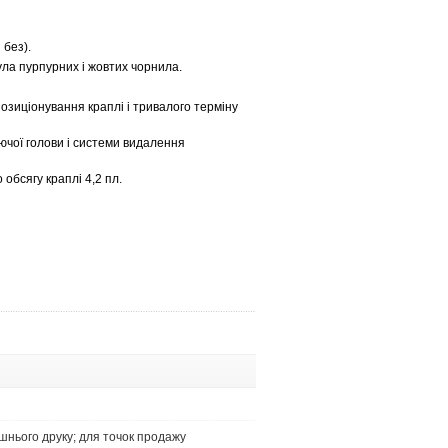
 без).
ла пурпурних і жовтих чорнила.
озиціонування краплі і тривалого терміну
ючої голови і системи видалення
обсягу краплі 4,2 пл.
ішнього друку; для точок продажу