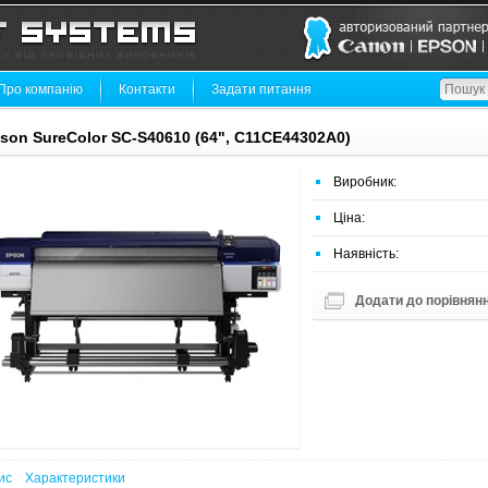
Про компанію
Контакти
Задати питання
son SureColor SC-S40610 (64", C11CE44302A0)
Виробник:
Ціна:
Наявність:
Додати до порівнян
ис
Характеристики