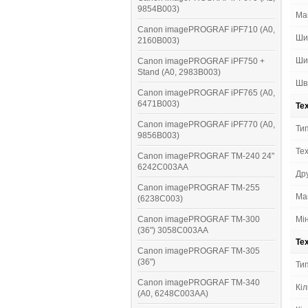
9854B003)
Ма
Canon imagePROGRAF iPF710 (A0,
Ши
2160B003)
Ши
Canon imagePROGRAF iPF750 +
Stand (A0, 2983B003)
Шв
Canon imagePROGRAF iPF765 (A0,
6471B003)
Те
Canon imagePROGRAF iPF770 (A0,
Тип
9856B003)
Тех
Canon imagePROGRAF TM-240 24"
6242C003AA
Дру
Canon imagePROGRAF TM-255
Мак
(6238C003)
Canon imagePROGRAF TM-300
Мін
(36") 3058C003AA
Те
Canon imagePROGRAF TM-305
(36")
Ти
Canon imagePROGRAF TM-340
Кіл
(A0, 6248C003AA)