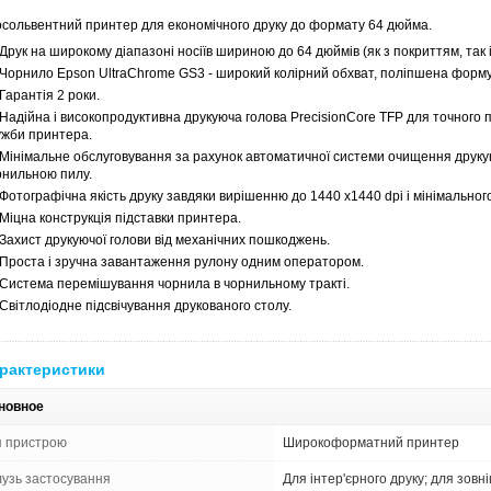
осольвентний принтер для економічного друку до формату 64 дюйма.
Друк на широкому діапазоні носіїв шириною до 64 дюймів (як з покриттям, так і
Чорнило Epson UltraChrome GS3 - широкий колірний обхват, поліпшена форму
Гарантія 2 роки.
Надійна і високопродуктивна друкуюча голова PrecisionCore TFP для точного п
ужби принтера.
Мінімальне обслуговування за рахунок автоматичної системи очищення друку
рнильною пилу.
Фотографічна якість друку завдяки вирішенню до 1440 x1440 dpi і мінімального 
Міцна конструкція підставки принтера.
Захист друкуючої голови від механічних пошкоджень.
Проста і зручна завантаження рулону одним оператором.
Система перемішування чорнила в чорнильному тракті.
Світлодіодне підсвічування друкованого столу.
рактеристики
новное
п пристрою
Широкоформатний принтер
лузь застосування
Для інтер'єрного друку; для зовн