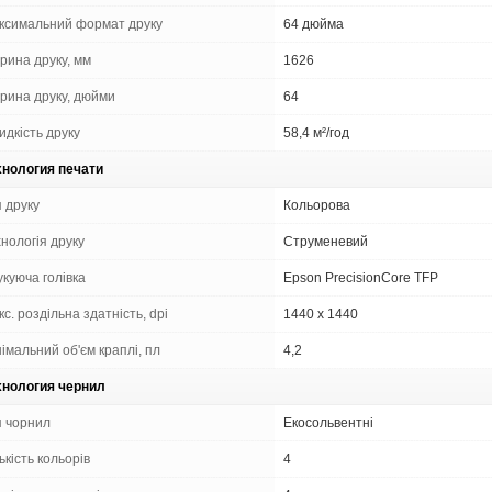
ксимальний формат друку
64 дюйма
рина друку, мм
1626
рина друку, дюйми
64
идкість друку
58,4 м²/год
хнология печати
 друку
Кольорова
нологія друку
Струменевий
куюча голівка
Epson PrecisionCore TFP
с. роздільна здатність, dpi
1440 x 1440
імальний об'єм краплі, пл
4,2
хнология чернил
п чорнил
Екосольвентні
ькість кольорів
4