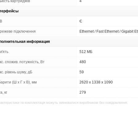
ькість картриджів
4
терфейсы
B
Є
режеве підключення
Ethernet / Fast Ethernet / Gigabit E
полнительная информация
м'ять
512 МБ
с. спожив. потужність, Вт
480
с. рівень шуму, дБ
59
арити (Ш х Г х В), мм
2620 x 1338 x 1090
а, кг
279
актеристики та комплектація можуть змінюватися виробником без повідомлення.