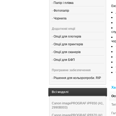
·
Папір і плівка
Ек
·
Фотопапір
·
Чорнила
Додаткові опції
сл
·
Опції для плотерів
чо
·
Опції для принтерів
·
Опції для сканерів
·
Опції для БФП
Програмне забезпечення
·
Рішення для кольоропроби. RIP
Ха
Всі моделі
Ос
Canon imagePROGRAF iPF650 (A1,
Ти
2990B003)
Га
Canon imagePROGRAF iPF670 (A1,