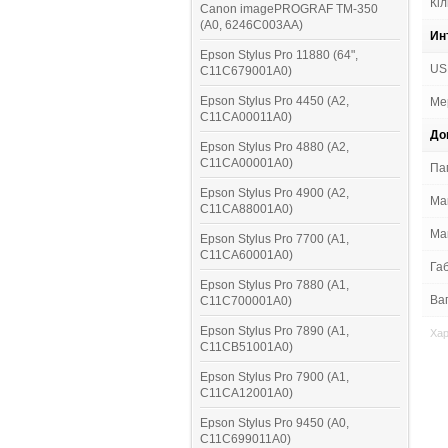
Кіл
Canon imagePROGRAF TM-350
(A0, 6246C003AA)
Ин
Epson Stylus Pro 11880 (64",
US
C11C679001A0)
Epson Stylus Pro 4450 (A2,
Ме
C11CA00011A0)
До
Epson Stylus Pro 4880 (A2,
C11CA00001A0)
Па
Epson Stylus Pro 4900 (A2,
Мак
C11CA88001A0)
Мак
Epson Stylus Pro 7700 (A1,
C11CA60001A0)
Габ
Epson Stylus Pro 7880 (A1,
Ваг
C11C700001A0)
Epson Stylus Pro 7890 (A1,
Хар
C11CB51001A0)
Epson Stylus Pro 7900 (A1,
C11CA12001A0)
Epson Stylus Pro 9450 (A0,
C11C699011A0)